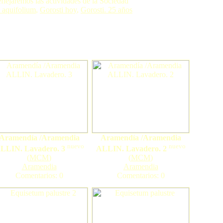
eflejaremos las actividades de la Sociedad
 aquifolium
,
Gorosti hoy
,
Gorosti. 25 años
Aramendía /Aramendia
Aramendía /Aramendia
nuevo
nuevo
LLIN. Lavadero. 3
ALLIN. Lavadero. 2
(
MCM
)
(
MCM
)
Aramendia
Aramendia
Comentarios: 0
Comentarios: 0