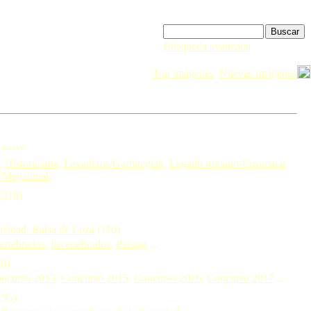
Búsqueda avanzada
Top imágenes
Nuevas imágenes
nuevo
)
,
Historia/arte
,
Lavaderos/Garbitegiak
,
Legado romano-Erromatar
/Megalitoak
(318)
ersidad. Balsa de Loza
(110)
ertebrados
,
Invertebrados
,
Paisaje
...
8)
ncurso 2013
,
Concurso 2015
,
Concurso 2016
,
Concurso 2017
...
195)