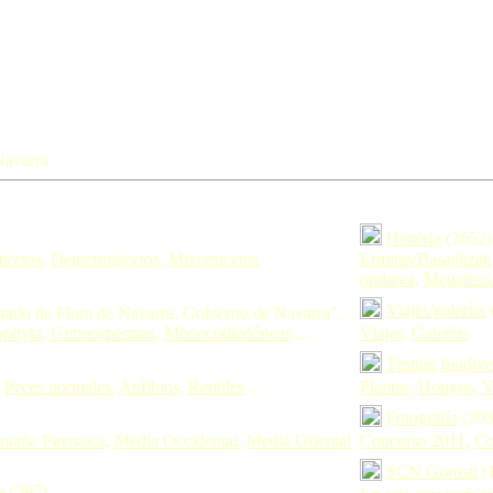
Navarra
Historia
(2652
icetos
,
Deuteromicetos
,
Mixomicetos
Ermitas/Basaelizak
ondarea
,
Megalitos
Viajes/galerías
ado de Flora de Navarra. Gobierno de Navarra".
ophyta
,
Gimnospermas
,
Monocotiledóneas
...
Viajes
,
Galerías
Testing biodiv
,
Peces normales
,
Anfibios
,
Reptiles
...
Plantas
,
Hongos
,
V
Fotografía
(303
taña Pirenaica
,
Media Occidental
,
Media Oriental
Concurso 2011
,
Co
SCN Gorosti
(
a
(397)