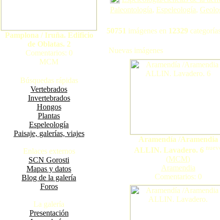
Paleontología
,
Espeleología
,
Geolo
50751
imágenes en
12329
categorías
Pamplona / Iruña. Edificio
de Oblatas. 2
Nuevas imágenes
Comentarios: 0
MCM
Búsquedas rápidas
Vertebrados
Invertebrados
Hongos
Plantas
Espeleología
Paisaje, galerías, viajes
Aramendía /Aramendia
nuev
ALLIN. Lavadero. 6
Enlaces externos
(
MCM
)
SCN Gorosti
Aramendia
Mapas y datos
Comentarios: 0
Blog de la galería
Foros
La galería
Presentación