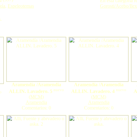
En esta categoría r
gía
,
Espeleotemas
Gorosti/Acebo/Ilex
.
Aramendía /Aramendia
Aramendía /Aramendia
nuevo
nuevo
ALLIN. Lavadero. 5
ALLIN. Lavadero. 4
A
o
(
MCM
)
(
MCM
)
Aramendia
Aramendia
Comentarios: 0
Comentarios: 0