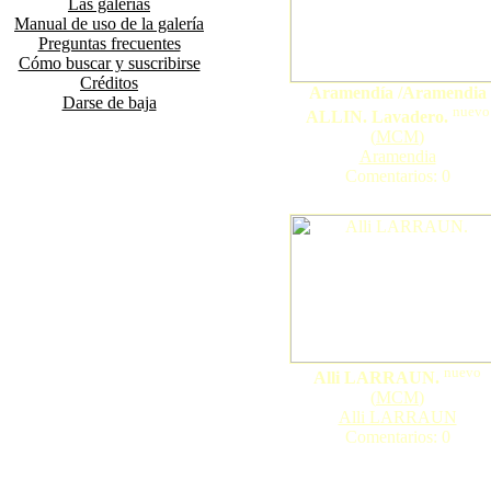
Las galerías
Manual de uso de la galería
Preguntas frecuentes
Cómo buscar y suscribirse
Créditos
Aramendía /Aramendia
Darse de baja
nuevo
ALLIN. Lavadero.
(
MCM
)
Aramendia
Comentarios: 0
nuevo
Alli LARRAUN.
(
MCM
)
Alli LARRAUN
Comentarios: 0