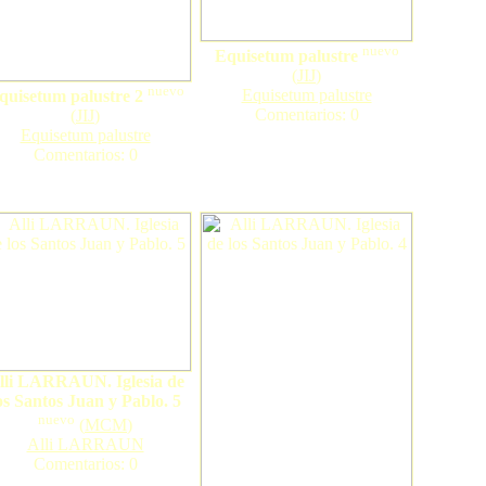
nuevo
Equisetum palustre
(
JIJ
)
nuevo
Equisetum palustre
quisetum palustre 2
Comentarios: 0
(
JIJ
)
Equisetum palustre
Comentarios: 0
lli LARRAUN. Iglesia de
os Santos Juan y Pablo. 5
nuevo
(
MCM
)
Alli LARRAUN
Comentarios: 0