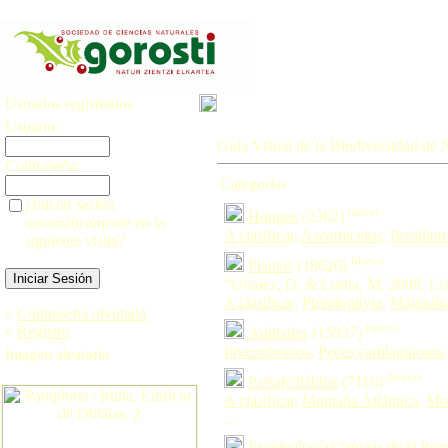
Usuarios registrados
Usuario:
Guía Visual de la Biodiversidad de 
Contraseña:
Categorías
¿Iniciar sesión
nuevo
Hongos
(2362)
automáticamente en la
A clasificar
,
Ascomicetos
,
Basidiom
siguiente visita?
nuevo
Plantas
(18626)
"Gómez, D. & Lorda, M. 2008. List
A clasificar
,
Pteridophyta
,
Magnoli
»
Contraseña olvidada
nuevo
»
Registro
Animales
(15937)
Invertebrados
,
Peces cartilaginosos
Imagen aleatoria
nuevo
Paisaje/hábitat
(7116)
A clasificar
,
Montaña Atlántica
,
Mon
...
Espeleología/ciencias de la tierr