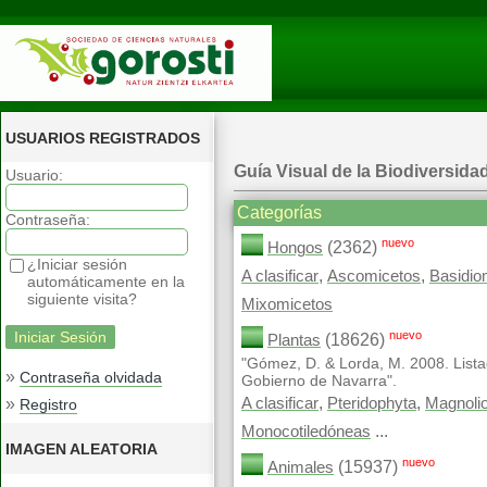
USUARIOS REGISTRADOS
Guía Visual de la Biodiversida
Usuario:
Categorías
Contraseña:
nuevo
(2362)
Hongos
¿Iniciar sesión
,
,
A clasificar
Ascomicetos
Basidio
automáticamente en la
siguiente visita?
Mixomicetos
nuevo
(18626)
Plantas
"Gómez, D. & Lorda, M. 2008. Lista
»
Contraseña olvidada
Gobierno de Navarra".
,
,
»
A clasificar
Pteridophyta
Magnoli
Registro
...
Monocotiledóneas
IMAGEN ALEATORIA
nuevo
(15937)
Animales