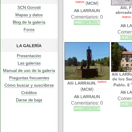
nuevo
(
)
MCM
SCN Gorosti
Alli, 
Alli LARRAUN
abrvade
Mapas y datos
Comentarios: 0
nuevo
Blog de la galería
Alli 
Foros
Coment
LA GALERÍA
Presentación
Las galerías
Manual de uso de la galería
Alli LARR
Preguntas frecuentes
de los Sa
nuevo
Alli LARRAUN.
Pablo. 6
Cómo buscar y suscribirse
(
)
MCM
Alli 
Créditos
Alli LARRAUN
Coment
Darse de baja
Comentarios: 0