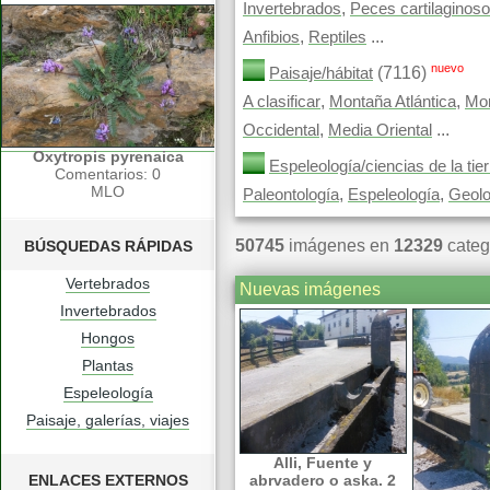
,
Invertebrados
Peces cartilaginos
,
...
Anfibios
Reptiles
nuevo
(7116)
Paisaje/hábitat
,
,
A clasificar
Montaña Atlántica
Mon
,
...
Occidental
Media Oriental
Oxytropis pyrenaica
Espeleología/ciencias de la tier
Comentarios: 0
MLO
,
,
Paleontología
Espeleología
Geolo
50745
imágenes en
12329
categ
BÚSQUEDAS RÁPIDAS
Vertebrados
Nuevas imágenes
Invertebrados
Hongos
Plantas
Espeleología
Paisaje, galerías, viajes
Alli, Fuente y
ENLACES EXTERNOS
abrvadero o aska. 2