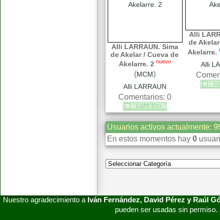
Alli LAR
de Akelar
Alli LARRAUN. Sima
Akelarre.
de Akelar / Cueva de
nuevo
Akelarre. 2
Alli 
(
)
MCM
Coment
Alli LARRAUN
Comentarios: 0
Usuarios activos actualmente: 9
En estos momentos hay
0
usuari
Nuestro agradecimiento a
Iván Fernández, David Pérez y Raúl 
pueden ser usadas sin permiso.