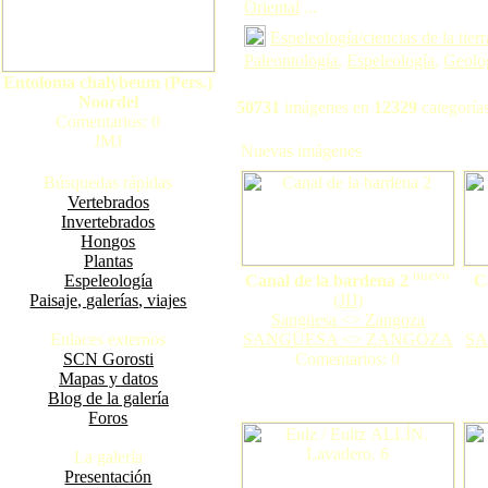
Oriental
...
Espeleología/ciencias de la tierr
Paleontología
,
Espeleología
,
Geolo
Entoloma chalybeum (Pers.)
Noordel
50731
imágenes en
12329
categorías
Comentarios: 0
JMJ
Nuevas imágenes
Búsquedas rápidas
Vertebrados
Invertebrados
Hongos
Plantas
nuevo
Espeleología
Canal de la bardena 2
C
Paisaje, galerías, viajes
(
JIJ
)
Sangüesa <> Zangoza
Enlaces externos
SANGÜESA <> ZANGOZA
SA
SCN Gorosti
Comentarios: 0
Mapas y datos
Blog de la galería
Foros
La galería
Presentación