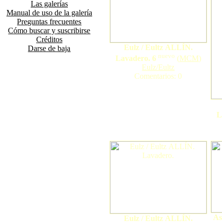
Las galerías
Manual de uso de la galería
Preguntas frecuentes
Cómo buscar y suscribirse
Créditos
Eulz / Eultz ALLÍN.
Darse de baja
nuevo
Lavadero. 6
(
MCM
)
Eulz/Eultz
Comentarios: 0
L
As
Eulz / Eultz ALLÍN.