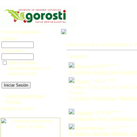
Usuarios registrados
Usuario:
Guía Visual de la Biodiversidad de 
Contraseña:
Categorías
¿Iniciar sesión
nuevo
Hongos
(2362)
automáticamente en la
A clasificar
,
Ascomicetos
,
Basidiom
siguiente visita?
nuevo
Plantas
(18624)
"Gómez, D. & Lorda, M. 2008. Lis
Navarra".
»
Contraseña olvidada
A clasificar
,
Pteridophyta
,
Magnoli
»
Registro
...
Imagen aleatoria
nuevo
Animales
(15938)
Invertebrados
,
Peces cartilaginosos
nuevo
Paisaje/hábitat
(7103)
A clasificar
,
Montaña Atlántica
,
Mon