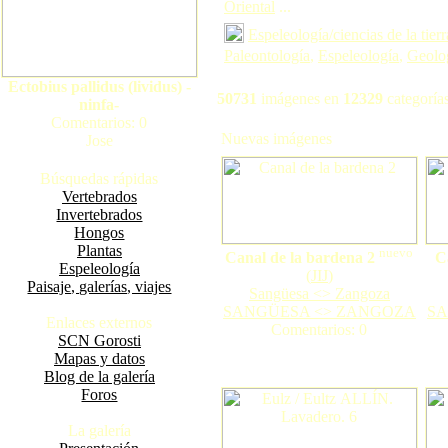
Oriental
...
Espeleología/ciencias de la tierr
Paleontología
,
Espeleología
,
Geolo
Ectobius pallidus (lividus) -
50731
imágenes en
12329
categorías
ninfa-
Comentarios: 0
Nuevas imágenes
Jose
Búsquedas rápidas
Vertebrados
Invertebrados
Hongos
Plantas
nuevo
Canal de la bardena 2
C
Espeleología
(
JIJ
)
Paisaje, galerías, viajes
Sangüesa <> Zangoza
SANGÜESA <> ZANGOZA
SA
Enlaces externos
Comentarios: 0
SCN Gorosti
Mapas y datos
Blog de la galería
Foros
La galería