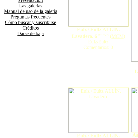
Presentación
Las galerías
Manual de uso de la galería
Preguntas frecuentes
Cómo buscar y suscribirse
Créditos
Eulz / Eultz ALLÍN.
Darse de baja
nuevo
Lavadero. 6
(
MCM
)
Eulz/Eultz
Comentarios: 0
L
As
Eulz / Eultz ALLÍN.