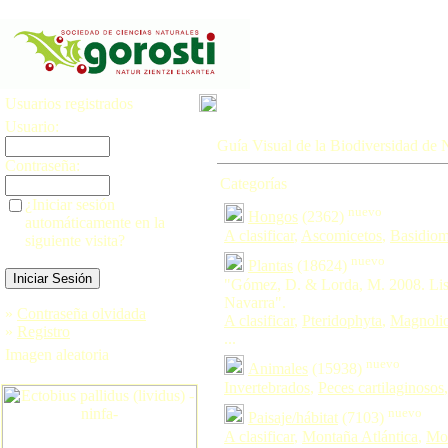
Usuarios registrados
Usuario:
Guía Visual de la Biodiversidad de 
Contraseña:
Categorías
¿Iniciar sesión
nuevo
Hongos
(2362)
automáticamente en la
A clasificar
,
Ascomicetos
,
Basidiom
siguiente visita?
nuevo
Plantas
(18624)
"Gómez, D. & Lorda, M. 2008. Lis
Navarra".
»
Contraseña olvidada
A clasificar
,
Pteridophyta
,
Magnoli
»
Registro
...
Imagen aleatoria
nuevo
Animales
(15938)
Invertebrados
,
Peces cartilaginosos
nuevo
Paisaje/hábitat
(7103)
A clasificar
,
Montaña Atlántica
,
Mon