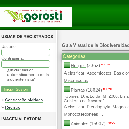
USUARIOS REGISTRADOS
Guía Visual de la Biodiversida
Usuario:
Categorías
Contraseña:
nuevo
(2362)
Hongos
¿Iniciar sesión
,
,
A clasificar
Ascomicetos
Basidio
automáticamente en la
siguiente visita?
Mixomicetos
nuevo
(18624)
Plantas
"Gómez, D. & Lorda, M. 2008. Lista
»
Contraseña olvidada
Gobierno de Navarra".
,
,
»
A clasificar
Pteridophyta
Magnoli
Registro
...
Monocotiledóneas
IMAGEN ALEATORIA
nuevo
(15937)
Animales