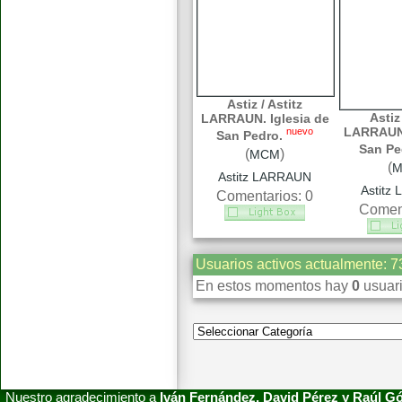
Astiz / Astitz
Astiz 
LARRAUN. Iglesia de
LARRAUN.
nuevo
San Pedro.
San Pe
(
)
MCM
(
Astitz LARRAUN
Astitz
Comentarios: 0
Coment
Usuarios activos actualmente: 7
En estos momentos hay
0
usuari
Nuestro agradecimiento a
Iván Fernández, David Pérez y Raúl 