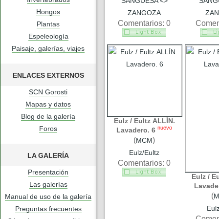
SANGÜESA <>
SANG
Hongos
ZANGOZA
ZA
Comentarios: 0
Coment
Plantas
Espeleología
Paisaje, galerías, viajes
ENLACES EXTERNOS
SCN Gorosti
Mapas y datos
Blog de la galería
Eulz / Eultz ALLÍN.
Foros
nuevo
Lavadero. 6
(
)
MCM
Eulz/Eultz
LA GALERÍA
Comentarios: 0
Presentación
Eulz / E
Las galerías
Lavader
(
Manual de uso de la galería
Eulz
Preguntas frecuentes
Coment