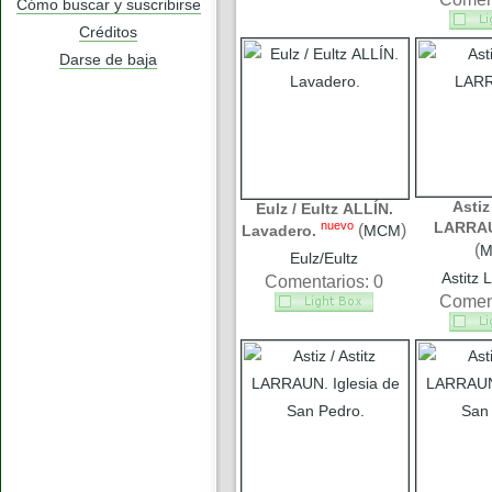
Cómo buscar y suscribirse
Créditos
Darse de baja
Astiz 
Eulz / Eultz ALLÍN.
nuevo
LARRAU
(
)
Lavadero.
MCM
(
Eulz/Eultz
Astitz
Comentarios: 0
Coment