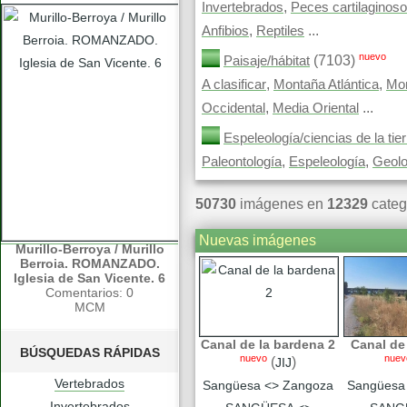
,
Invertebrados
Peces cartilaginos
,
...
Anfibios
Reptiles
nuevo
(7103)
Paisaje/hábitat
,
,
A clasificar
Montaña Atlántica
Mon
,
...
Occidental
Media Oriental
Espeleología/ciencias de la tier
,
,
Paleontología
Espeleología
Geolo
50730
imágenes en
12329
categ
Nuevas imágenes
Murillo-Berroya / Murillo
Berroia. ROMANZADO.
Iglesia de San Vicente. 6
Comentarios: 0
MCM
Canal de la bardena 2
Canal de
BÚSQUEDAS RÁPIDAS
nuevo
nuev
(
)
JIJ
Vertebrados
Sangüesa <> Zangoza
Sangüesa
Invertebrados