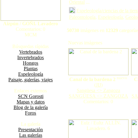
Oriental
...
Espeleología/ciencias de la tierr
Paleontología
,
Espeleología
,
Geolo
Aizpún / GOÑI. Lavadero
Comentarios: 0
50730
imágenes en
12329
categorías
MCM
Nuevas imágenes
Búsquedas rápidas
Vertebrados
Invertebrados
Hongos
Plantas
Espeleología
nuevo
Canal de la bardena 2
C
Paisaje, galerías, viajes
(
JIJ
)
Sangüesa <> Zangoza
Enlaces externos
SANGÜESA <> ZANGOZA
SA
SCN Gorosti
Comentarios: 0
Mapas y datos
Blog de la galería
Foros
La galería
Presentación
Las galerías