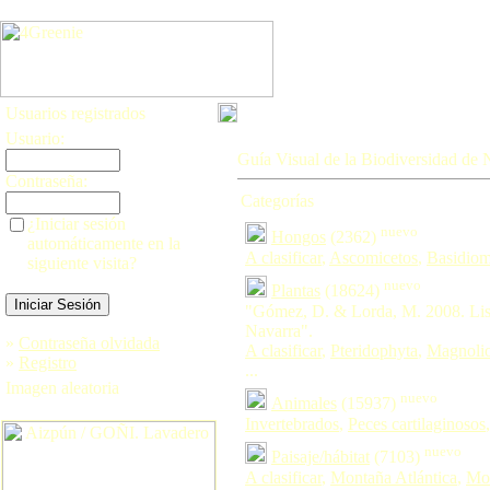
Usuarios registrados
Usuario:
Guía Visual de la Biodiversidad de 
Contraseña:
Categorías
¿Iniciar sesión
nuevo
Hongos
(2362)
automáticamente en la
A clasificar
,
Ascomicetos
,
Basidiom
siguiente visita?
nuevo
Plantas
(18624)
"Gómez, D. & Lorda, M. 2008. Lis
Navarra".
»
Contraseña olvidada
A clasificar
,
Pteridophyta
,
Magnoli
»
Registro
...
Imagen aleatoria
nuevo
Animales
(15937)
Invertebrados
,
Peces cartilaginosos
nuevo
Paisaje/hábitat
(7103)
A clasificar
,
Montaña Atlántica
,
Mon