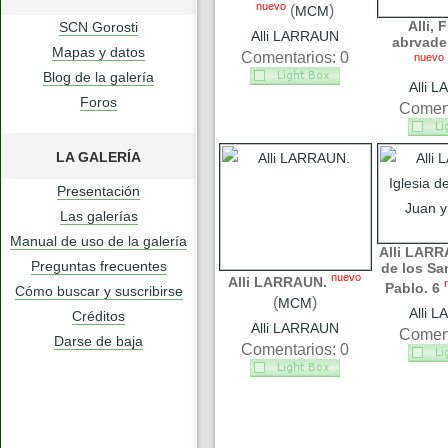
nuevo
(
)
MCM
Alli, 
SCN Gorosti
Alli LARRAUN
abrvade
Mapas y datos
Comentarios: 0
nuevo
Blog de la galería
Alli 
Foros
Coment
LA GALERÍA
Presentación
Las galerías
Manual de uso de la galería
Alli LARR
Preguntas frecuentes
de los Sa
nuevo
Alli LARRAUN.
Pablo. 6
Cómo buscar y suscribirse
(
)
MCM
Alli 
Créditos
Alli LARRAUN
Coment
Darse de baja
Comentarios: 0