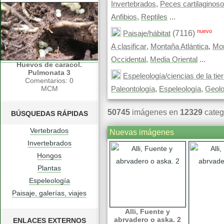
,
Invertebrados
Peces cartilaginos
,
...
Anfibios
Reptiles
nuevo
(7116)
Paisaje/hábitat
,
,
A clasificar
Montaña Atlántica
Mon
,
...
Occidental
Media Oriental
Huevos de caracol.
Pulmonata 3
Espeleología/ciencias de la tier
Comentarios: 0
MCM
,
,
Paleontología
Espeleología
Geolo
50745
imágenes en
12329
categ
BÚSQUEDAS RÁPIDAS
Vertebrados
Nuevas imágenes
Invertebrados
Hongos
Plantas
Espeleología
Paisaje, galerías, viajes
Alli, Fuente y
abrvadero o aska. 2
ENLACES EXTERNOS