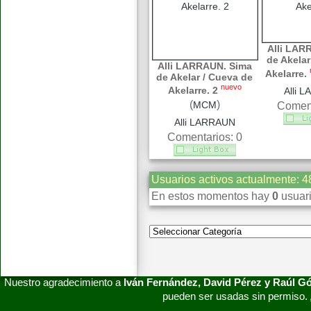
Alli LAR
de Akelar
Alli LARRAUN. Sima
Akelarre.
de Akelar / Cueva de
nuevo
Akelarre. 2
Alli 
(
)
MCM
Coment
Alli LARRAUN
Comentarios: 0
Usuarios activos actualmente: 4
En estos momentos hay
0
usuari
Nuestro agradecimiento a
Iván Fernández, David Pérez y Raúl 
pueden ser usadas sin permiso.