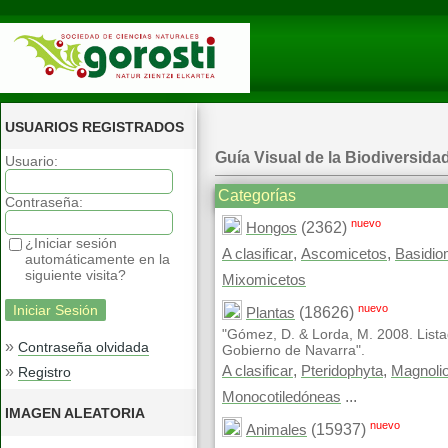
USUARIOS REGISTRADOS
Guía Visual de la Biodiversida
Usuario:
Categorías
Contraseña:
nuevo
(2362)
Hongos
¿Iniciar sesión
,
,
A clasificar
Ascomicetos
Basidio
automáticamente en la
siguiente visita?
Mixomicetos
nuevo
(18626)
Plantas
"Gómez, D. & Lorda, M. 2008. Lista
»
Contraseña olvidada
Gobierno de Navarra".
,
,
»
A clasificar
Pteridophyta
Magnoli
Registro
...
Monocotiledóneas
IMAGEN ALEATORIA
nuevo
(15937)
Animales