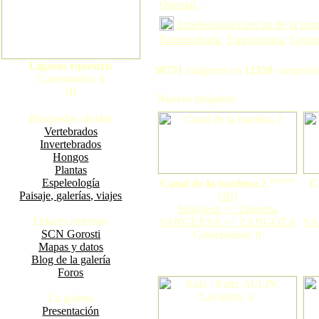
Oriental
...
Espeleología/ciencias de la tierr
Paleontología
,
Espeleología
,
Geolo
Ligaeus equestris
50731
imágenes en
12329
categorías
Comentarios: 0
JIJ
Nuevas imágenes
Búsquedas rápidas
Vertebrados
Invertebrados
Hongos
Plantas
nuevo
Espeleología
Canal de la bardena 2
C
Paisaje, galerías, viajes
(
JIJ
)
Sangüesa <> Zangoza
Enlaces externos
SANGÜESA <> ZANGOZA
SA
SCN Gorosti
Comentarios: 0
Mapas y datos
Blog de la galería
Foros
La galería
Presentación