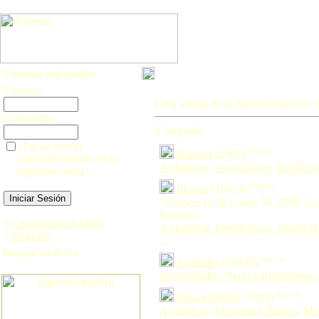
Usuarios registrados
Usuario:
Guía Visual de la Biodiversidad de 
Contraseña:
Categorías
¿Iniciar sesión
nuevo
Hongos
(2362)
automáticamente en la
A clasificar
,
Ascomicetos
,
Basidiom
siguiente visita?
nuevo
Plantas
(18624)
"Gómez, D. & Lorda, M. 2008. Lis
Navarra".
»
Contraseña olvidada
A clasificar
,
Pteridophyta
,
Magnoli
»
Registro
...
Imagen aleatoria
nuevo
Animales
(15938)
Invertebrados
,
Peces cartilaginosos
nuevo
Paisaje/hábitat
(7103)
A clasificar
,
Montaña Atlántica
,
Mon