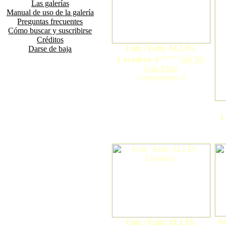
Las galerías
Manual de uso de la galería
Preguntas frecuentes
Cómo buscar y suscribirse
Créditos
Eulz / Eultz ALLÍN.
Darse de baja
nuevo
Lavadero. 6
(
MCM
)
Eulz/Eultz
Comentarios: 0
L
As
Eulz / Eultz ALLÍN.