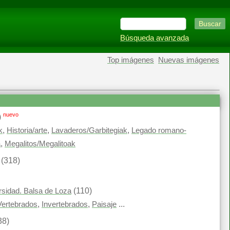
Búsqueda avanzada
Top imágenes
Nuevas imágenes
nuevo
)
,
,
,
k
Historia/arte
Lavaderos/Garbitegiak
Legado romano-
,
a
Megalitos/Megalitoak
(318)
(110)
ersidad. Balsa de Loza
,
,
...
Vertebrados
Invertebrados
Paisaje
38)