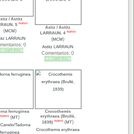
stiz / Astitz
nuevo
RAUN. 5
Astiz / Astitz
(
)
MCM
nuevo
LARRAUN. 4
titz LARRAUN
(
)
MCM
mentarios: 0
Astitz LARRAUN
Comentarios: 0
rna ferruginea
Crocothemis
erythraea (Brullé,
nuevo
(
)
MT
nuevo
(
)
1839)
MT
 Canelo/Tadorna
Crocothemis erythraea
ferruginea