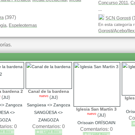
,
Concurso 2011
C
...
(397)
ra
(
SCN Gorosti
En esta categoría r
,
gía
Espeleotemas
Gorosti/Acebo/Ilex
orías.
a bardena 2
Canal de la bardena
o
nuevo
(
)
(
)
JIJ
JIJ
Igles
<> Zangoza
Sangüesa <> Zangoza
Iglesia San Martín 3
Orís
ESA <>
SANGÜESA <>
nuevo
(
)
JIJ
Co
GOZA
ZANGOZA
Orísoain ORÍSOAIN
arios: 0
Comentarios: 0
Comentarios: 0