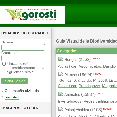
USUARIOS REGISTRADOS
Guía Visual de la Biodiversida
Usuario:
Categorías
Contraseña:
nuevo
(2362)
Hongos
¿Iniciar sesión
,
,
A clasificar
Ascomicetos
Basidio
automáticamente en la
siguiente visita?
nuevo
(18624)
Plantas
"Gómez, D. & Lorda, M. 2008. Lista
,
,
A clasificar
Pteridophyta
Magnoli
»
Contraseña olvidada
nuevo
(15937)
Animales
»
Registro
,
Invertebrados
Peces cartilaginos
IMAGEN ALEATORIA
nuevo
(7103)
Paisaje/hábitat
,
,
A clasificar
Montaña Atlántica
Mon