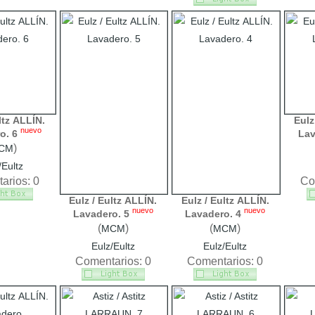
ltz ALLÍN.
Eulz
nuevo
o. 6
Lav
)
CM
/Eultz
arios: 0
Co
Eulz / Eultz ALLÍN.
Eulz / Eultz ALLÍN.
nuevo
nuevo
Lavadero. 5
Lavadero. 4
(
)
(
)
MCM
MCM
Eulz/Eultz
Eulz/Eultz
Comentarios: 0
Comentarios: 0