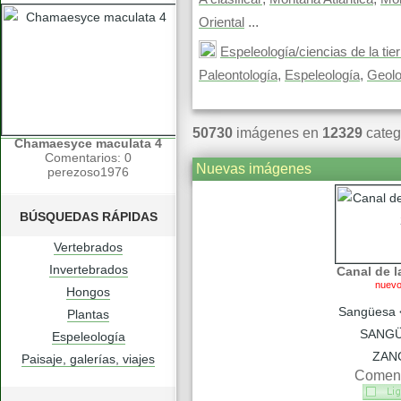
...
Oriental
Espeleología/ciencias de la tier
,
,
Paleontología
Espeleología
Geolo
50730
imágenes en
12329
categ
Chamaesyce maculata 4
Comentarios: 0
Nuevas imágenes
perezoso1976
BÚSQUEDAS RÁPIDAS
Vertebrados
Invertebrados
Canal de l
nuev
Hongos
Sangüesa 
Plantas
SANGÜ
Espeleología
ZAN
Paisaje, galerías, viajes
Coment