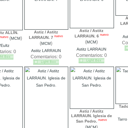
A
LAR
Astiz / Astitz
Astiz / Astitz
ltz ALLÍN.
nuevo
LARRAUN. 6
nuevo
As
nuevo
LARRAUN. 7
(
)
MCM
(
)
MCM
Co
(
)
MCM
/Eultz
Astitz LARRAUN
Astitz LARRAUN
arios: 0
Comentarios: 0
Comentarios: 0
Tado
Astiz / Astitz
LARRAUN. Iglesia de
Tarro
nuevo
San Pedro.
(
)
MCM