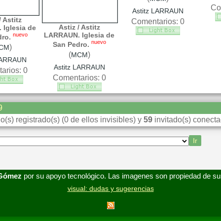
Co
Astitz LARRAUN
/ Astitz
Comentarios: 0
Astiz / Astitz
Iglesia de
LARRAUN. Iglesia de
nuevo
ro.
nuevo
San Pedro.
)
CM
(
)
MCM
 LARRAUN
Astitz LARRAUN
arios: 0
Comentarios: 0
9
o(s) registrado(s) (0 de ellos invisibles) y
59
invitado(s) conecta
 Gómez
por su apoyo tecnológico. Las imagenes son propiedad de su
visual: dudas y sugerencias