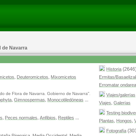
d de Navarra
(2646
Historia
,
,
micetos
Deuteromicetos
Mixomicetos
Ermitas/Basaeliza
Erromatar ondare
do de Flora de Navarra. Gobierno de Navarra".
Viajes/galerías
,
,
...
ophyta
Gimnospermas
Monocotiledóneas
,
Viajes
Galerías
Testing biodiv
,
,
,
...
os
Peces normales
Anfibios
Reptiles
,
,
Plantas
Hongos
(30
Fotografía
,
,
taña Pirenaica
Media Occidental
Media