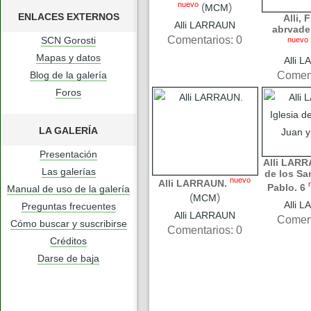
nuevo
(
)
MCM
ENLACES EXTERNOS
Alli, 
Alli LARRAUN
abrvade
Comentarios: 0
SCN Gorosti
nuevo
Mapas y datos
Alli 
Blog de la galería
Coment
Foros
LA GALERÍA
Presentación
Alli LARR
Las galerías
de los Sa
nuevo
Alli LARRAUN.
Pablo. 6
Manual de uso de la galería
(
)
MCM
Alli 
Preguntas frecuentes
Alli LARRAUN
Coment
Cómo buscar y suscribirse
Comentarios: 0
Créditos
Darse de baja