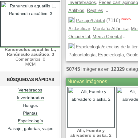
,
Invertebrados
Peces cartilaginos
,
...
Anfibios
Reptiles
nuevo
(7116)
Paisaje/hábitat
,
,
A clasificar
Montaña Atlántica
Mon
,
...
Occidental
Media Oriental
Espeleología/ciencias de la tier
Ranunculus aquatilis L.,
Ranúnculo acuático. 3
,
,
Paleontología
Espeleología
Geolo
Comentarios: 0
MCM
50745
imágenes en
12329
categ
BÚSQUEDAS RÁPIDAS
Nuevas imágenes
Vertebrados
Invertebrados
Hongos
Plantas
Espeleología
Paisaje, galerías, viajes
Alli, Fuente y
abrvadero o aska. 2