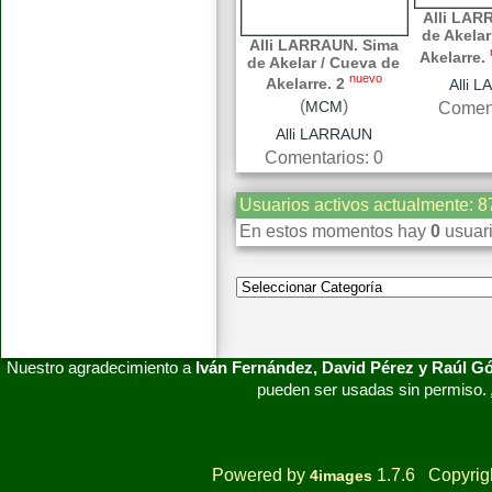
Alli LAR
de Akelar
Alli LARRAUN. Sima
Akelarre.
de Akelar / Cueva de
nuevo
Akelarre. 2
Alli 
(
)
MCM
Coment
Alli LARRAUN
Comentarios: 0
Usuarios activos actualmente: 8
En estos momentos hay
0
usuari
Nuestro agradecimiento a
Iván Fernández, David Pérez y Raúl 
pueden ser usadas sin permiso.
Powered by
1.7.6 Copyrig
4images