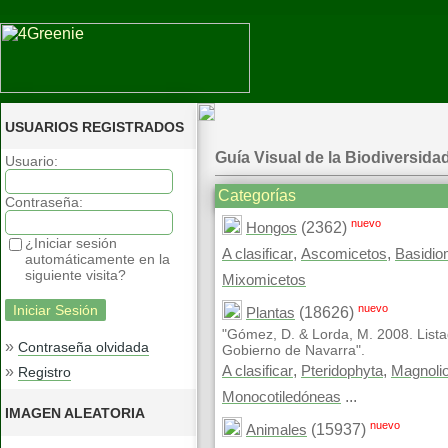
USUARIOS REGISTRADOS
Guía Visual de la Biodiversida
Usuario:
Categorías
Contraseña:
nuevo
(2362)
Hongos
¿Iniciar sesión
,
,
A clasificar
Ascomicetos
Basidio
automáticamente en la
siguiente visita?
Mixomicetos
nuevo
(18626)
Plantas
"Gómez, D. & Lorda, M. 2008. Lista
»
Contraseña olvidada
Gobierno de Navarra".
,
,
»
A clasificar
Pteridophyta
Magnoli
Registro
...
Monocotiledóneas
IMAGEN ALEATORIA
nuevo
(15937)
Animales