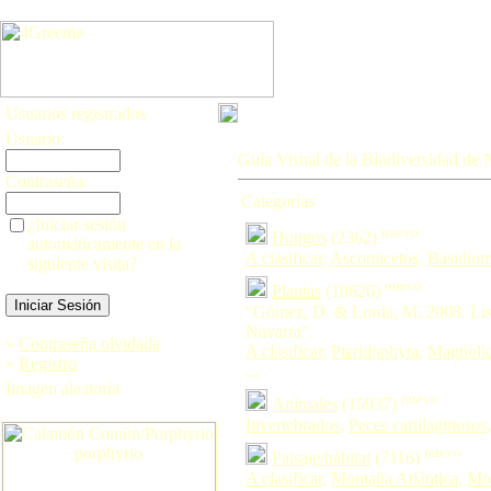
Usuarios registrados
Usuario:
Guía Visual de la Biodiversidad de 
Contraseña:
Categorías
¿Iniciar sesión
nuevo
Hongos
(2362)
automáticamente en la
A clasificar
,
Ascomicetos
,
Basidiom
siguiente visita?
nuevo
Plantas
(18626)
"Gómez, D. & Lorda, M. 2008. Lis
Navarra".
»
Contraseña olvidada
A clasificar
,
Pteridophyta
,
Magnoli
»
Registro
...
Imagen aleatoria
nuevo
Animales
(15937)
Invertebrados
,
Peces cartilaginosos
nuevo
Paisaje/hábitat
(7116)
A clasificar
,
Montaña Atlántica
,
Mon