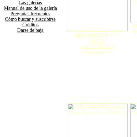
Las galerías
Manual de uso de la galería
Preguntas frecuentes
Cómo buscar y suscribirse
Créditos
Al
Darse de baja
l
nuevo
Alli LARRAUN.
(
MCM
)
Alli LARRAUN
Comentarios: 0