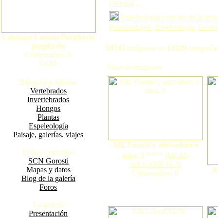
Oriental
...
Espeleología/ciencias de la tierr
Paleontología
,
Espeleología
,
Geolo
Calamón Común/Porphyrio
porphyrio
50745
imágenes en
12329
categorías
Comentarios: 0
GOD
Nuevas imágenes
Búsquedas rápidas
Vertebrados
Invertebrados
Hongos
Plantas
Espeleología
Paisaje, galerías, viajes
Alli, Fuente y abrvadero o
Enlaces externos
nuevo
aska. 2
(
MCM
)
SCN Gorosti
Alli LARRAUN
Mapas y datos
A
Comentarios: 0
Blog de la galería
Foros
La galería
Presentación