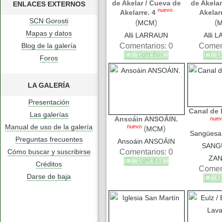
de Akelar / Cueva de
de Akelar
ENLACES EXTERNOS
nuevo
Akelarre. 4
Akelarr
SCN Gorosti
(
)
(
MCM
Mapas y datos
Alli LARRAUN
Alli 
Blog de la galería
Comentarios: 0
Coment
Foros
LA GALERÍA
Presentación
Canal de 
Las galerías
Ansoáin ANSOÁIN.
nuev
Manual de uso de la galería
nuevo
(
)
MCM
Sangüesa
Preguntas frecuentes
Ansoáin ANSOÁIN
SANG
Cómo buscar y suscribirse
Comentarios: 0
ZA
Créditos
Coment
Darse de baja