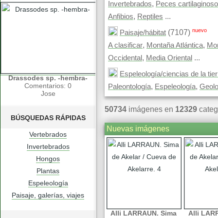
,
Invertebrados
Peces cartilaginos
,
...
Anfibios
Reptiles
nuevo
(7107)
Paisaje/hábitat
,
,
A clasificar
Montaña Atlántica
Mon
,
...
Occidental
Media Oriental
Espeleología/ciencias de la tier
Drassodes sp. -hembra-
Comentarios: 0
,
,
Paleontología
Espeleología
Geolo
Jose
50734
imágenes en
12329
categ
BÚSQUEDAS RÁPIDAS
Nuevas imágenes
Vertebrados
Invertebrados
Hongos
Plantas
Espeleología
Paisaje, galerías, viajes
Alli LARRAUN. Sima
Alli LAR