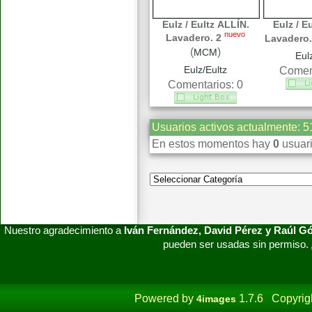
Eulz / Eultz ALLÍN.
Eulz / E
nuevo
Lavadero. 2
Lavadero.
(
)
MCM
Eul
Eulz/Eultz
Coment
Comentarios: 0
Usuarios activos actualmente: 5
En estos momentos hay
0
usuari
Nuestro agradecimiento a
Iván Fernández, David Pérez y Raúl 
pueden ser usadas sin permiso.
Powered by
1.7.6 Copyrig
4images