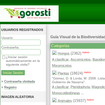
USUARIOS REGISTRADOS
Guía Visual de la Biodiversida
Usuario:
Categorías
Contraseña:
nuevo
(2362)
Hongos
¿Iniciar sesión
,
,
A clasificar
Ascomicetos
Basidio
automáticamente en la
siguiente visita?
Mixomicetos
nuevo
(18624)
Plantas
"Gómez, D. & Lorda, M. 2008. Lista
»
Contraseña olvidada
Gobierno de Navarra".
,
,
»
A clasificar
Pteridophyta
Magnoli
Registro
...
Monocotiledóneas
IMAGEN ALEATORIA
nuevo
(15937)
Animales