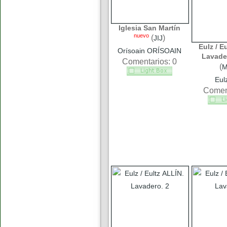
Iglesia San Martín
nuevo
(
)
JIJ
Eulz / E
Orísoain ORÍSOAIN
Lavade
Comentarios: 0
(
Eul
Coment