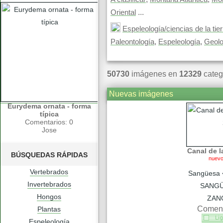
...
Oriental
Espeleología/ciencias de la tier
,
,
Paleontología
Espeleología
Geolo
50730
imágenes en
12329
categ
Nuevas imágenes
Eurydema ornata - forma
típica
Comentarios: 0
Jose
Canal de l
BÚSQUEDAS RÁPIDAS
nuev
Vertebrados
Sangüesa 
Invertebrados
SANGÜ
Hongos
ZAN
Coment
Plantas
Espeleología