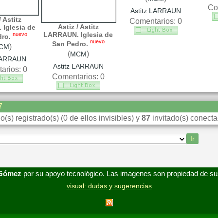
Co
Astitz LARRAUN
/ Astitz
Comentarios: 0
Astiz / Astitz
Iglesia de
LARRAUN. Iglesia de
nuevo
ro.
nuevo
San Pedro.
)
CM
(
)
MCM
 LARRAUN
Astitz LARRAUN
arios: 0
Comentarios: 0
7
o(s) registrado(s) (0 de ellos invisibles) y
87
invitado(s) conecta
 Gómez
por su apoyo tecnológico. Las imagenes son propiedad de su
visual: dudas y sugerencias