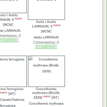
stiz / Astitz
nuevo
RAUN. 5
Astiz / Astitz
(
)
MCM
nuevo
LARRAUN. 4
titz LARRAUN
(
)
MCM
mentarios: 0
Astitz LARRAUN
Comentarios: 0
rna ferruginea
Crocothemis
erythraea (Brullé,
nuevo
(
)
MT
nuevo
(
)
1839)
MT
 Canelo/Tadorna
Crocothemis erythraea
ferruginea