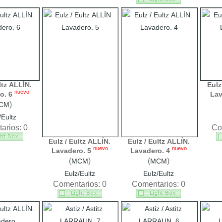
ltz ALLÍN.
Eulz
nuevo
o. 6
Lav
)
CM
/Eultz
arios: 0
Co
Eulz / Eultz ALLÍN.
Eulz / Eultz ALLÍN.
nuevo
nuevo
Lavadero. 5
Lavadero. 4
(
)
(
)
MCM
MCM
Eulz/Eultz
Eulz/Eultz
Comentarios: 0
Comentarios: 0