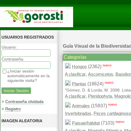
USUARIOS REGISTRADOS
Guía Visual de la Biodiversida
Usuario:
Categorías
Contraseña:
nuevo
(2362)
Hongos
¿Iniciar sesión
,
,
A clasificar
Ascomicetos
Basidio
automáticamente en la
siguiente visita?
nuevo
(18624)
Plantas
"Gómez, D. & Lorda, M. 2008. Lista
,
,
A clasificar
Pteridophyta
Magnoli
»
Contraseña olvidada
nuevo
(15937)
Animales
»
Registro
,
Invertebrados
Peces cartilaginos
IMAGEN ALEATORIA
nuevo
(7103)
Paisaje/hábitat
,
,
A clasificar
Montaña Atlántica
Mon