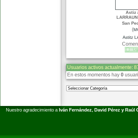
Astiz 
LARRAUN. 
San Ped
(
M
Astitz
Coment
Usuarios activos actualmente: 8
En estos momentos hay
0
usuari
Nuestro agradecimiento a
Iván Fernández, David Pérez y Raúl