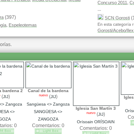
,
Concurso 2011
C
...
(397)
ra
(
SCN Gorosti
En esta categoría r
,
gía
Espeleotemas
Gorosti/Acebo/Ilex
orías.
a bardena 2
Canal de la bardena
o
nuevo
(
)
(
)
JIJ
JIJ
Igles
<> Zangoza
Sangüesa <> Zangoza
Iglesia San Martín 3
Orís
ESA <>
SANGÜESA <>
nuevo
(
)
JIJ
Co
GOZA
ZANGOZA
Orísoain ORÍSOAIN
arios: 0
Comentarios: 0
Comentarios: 0