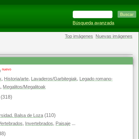
Búsqueda avanzada
Top imágenes
Nuevas imágenes
nuevo
)
,
,
,
k
Historia/arte
Lavaderos/Garbitegiak
Legado romano-
,
a
Megalitos/Megalitoak
(318)
(110)
ersidad. Balsa de Loza
,
,
...
Vertebrados
Invertebrados
Paisaje
38)