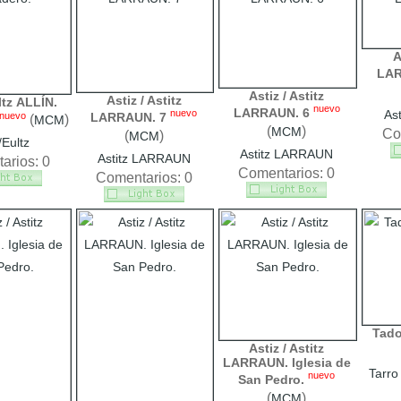
A
LAR
Astiz / Astitz
Astiz / Astitz
ltz ALLÍN.
nuevo
LARRAUN. 6
nuevo
As
nuevo
LARRAUN. 7
(
)
MCM
(
)
MCM
Co
(
)
MCM
/Eultz
Astitz LARRAUN
Astitz LARRAUN
arios: 0
Comentarios: 0
Comentarios: 0
Tado
Astiz / Astitz
LARRAUN. Iglesia de
Tarro
nuevo
San Pedro.
(
)
MCM