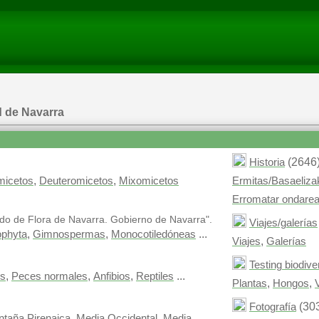
d de Navarra
(2646
Historia
,
,
micetos
Deuteromicetos
Mixomicetos
Ermitas/Basaeliza
Erromatar ondare
do de Flora de Navarra. Gobierno de Navarra".
Viajes/galerías
,
,
...
ophyta
Gimnospermas
Monocotiledóneas
,
Viajes
Galerías
Testing biodiv
,
,
,
...
os
Peces normales
Anfibios
Reptiles
,
,
Plantas
Hongos
(30
Fotografía
,
,
taña Pirenaica
Media Occidental
Media