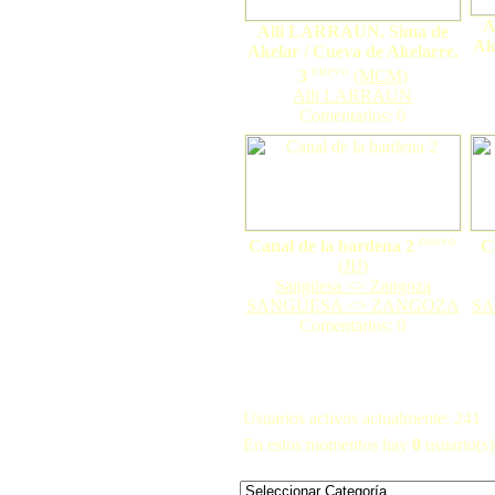
A
Alli LARRAUN. Sima de
Ak
Akelar / Cueva de Akelarre.
nuevo
3
(
MCM
)
Alli LARRAUN
Comentarios: 0
nuevo
Canal de la bardena 2
C
(
JIJ
)
Sangüesa <> Zangoza
SANGÜESA <> ZANGOZA
SA
Comentarios: 0
Usuarios activos actualmente: 241
En estos momentos hay
0
usuario(s) 