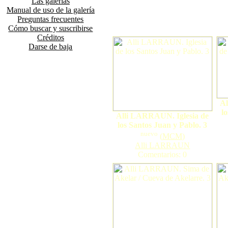
Las galerías
Manual de uso de la galería
Preguntas frecuentes
Cómo buscar y suscribirse
Créditos
Darse de baja
Al
l
Alli LARRAUN. Iglesia de
los Santos Juan y Pablo. 3
nuevo
(
MCM
)
Alli LARRAUN
Comentarios: 0