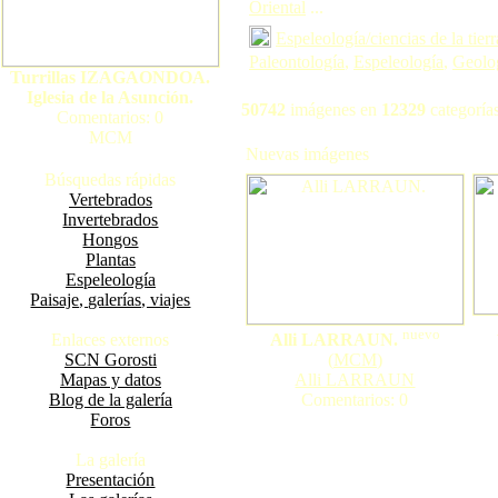
Oriental
...
Espeleología/ciencias de la tierr
Paleontología
,
Espeleología
,
Geolo
Turrillas IZAGAONDOA.
Iglesia de la Asunción.
50742
imágenes en
12329
categorías
Comentarios: 0
MCM
Nuevas imágenes
Búsquedas rápidas
Vertebrados
Invertebrados
Hongos
Plantas
Espeleología
Paisaje, galerías, viajes
nuevo
Enlaces externos
Alli LARRAUN.
SCN Gorosti
(
MCM
)
Mapas y datos
Alli LARRAUN
Blog de la galería
Comentarios: 0
Foros
La galería
Presentación