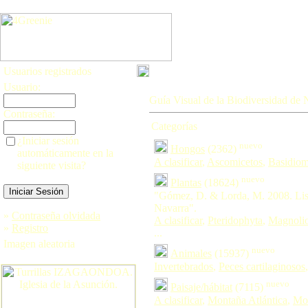
Usuarios registrados
Usuario:
Guía Visual de la Biodiversidad de 
Contraseña:
Categorías
¿Iniciar sesión
nuevo
Hongos
(2362)
automáticamente en la
A clasificar
,
Ascomicetos
,
Basidiom
siguiente visita?
nuevo
Plantas
(18624)
"Gómez, D. & Lorda, M. 2008. Lis
Navarra".
»
Contraseña olvidada
A clasificar
,
Pteridophyta
,
Magnoli
»
Registro
...
Imagen aleatoria
nuevo
Animales
(15937)
Invertebrados
,
Peces cartilaginosos
nuevo
Paisaje/hábitat
(7115)
A clasificar
,
Montaña Atlántica
,
Mon