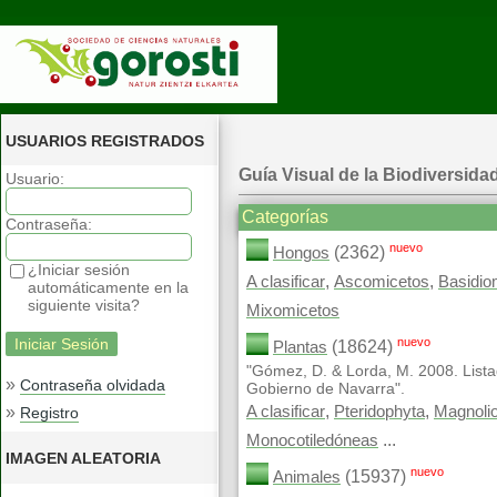
USUARIOS REGISTRADOS
Guía Visual de la Biodiversida
Usuario:
Categorías
Contraseña:
nuevo
(2362)
Hongos
¿Iniciar sesión
,
,
A clasificar
Ascomicetos
Basidio
automáticamente en la
siguiente visita?
Mixomicetos
nuevo
(18624)
Plantas
"Gómez, D. & Lorda, M. 2008. Lista
»
Contraseña olvidada
Gobierno de Navarra".
,
,
»
A clasificar
Pteridophyta
Magnoli
Registro
...
Monocotiledóneas
IMAGEN ALEATORIA
nuevo
(15937)
Animales