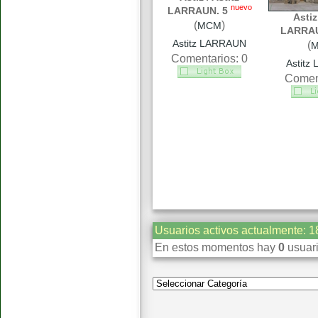
nuevo
LARRAUN. 5
Astiz
(
)
MCM
LARRAU
Astitz LARRAUN
(
Comentarios: 0
Astitz
Coment
Usuarios activos actualmente: 1
En estos momentos hay
0
usuari