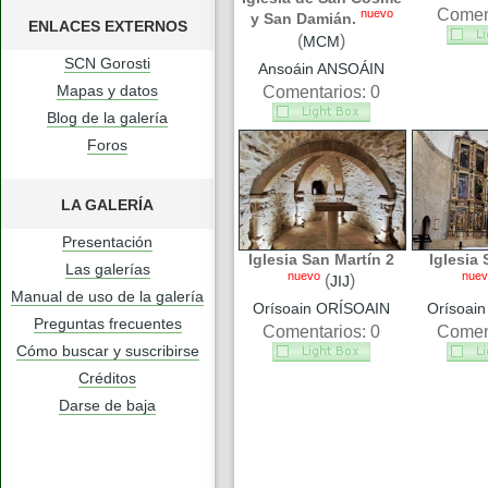
Coment
nuevo
y San Damián.
ENLACES EXTERNOS
(
)
MCM
SCN Gorosti
Ansoáin ANSOÁIN
Mapas y datos
Comentarios: 0
Blog de la galería
Foros
LA GALERÍA
Presentación
Iglesia San Martín 2
Iglesia 
Las galerías
nuevo
nuev
(
)
JIJ
Manual de uso de la galería
Orísoain ORÍSOAIN
Orísoai
Preguntas frecuentes
Comentarios: 0
Coment
Cómo buscar y suscribirse
Créditos
Darse de baja