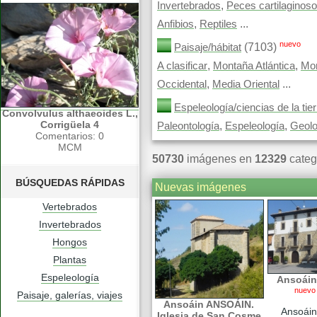
,
Invertebrados
Peces cartilaginos
,
...
Anfibios
Reptiles
nuevo
(7103)
Paisaje/hábitat
,
,
A clasificar
Montaña Atlántica
Mon
,
...
Occidental
Media Oriental
Espeleología/ciencias de la tier
Convolvulus althaeoides L.,
Corrigüela 4
,
,
Paleontología
Espeleología
Geolo
Comentarios: 0
MCM
50730
imágenes en
12329
categ
BÚSQUEDAS RÁPIDAS
Nuevas imágenes
Vertebrados
Invertebrados
Hongos
Plantas
Espeleología
Ansoáin
nuevo
Paisaje, galerías, viajes
Ansoáin ANSOÁIN.
Ansoái
Iglesia de San Cosme