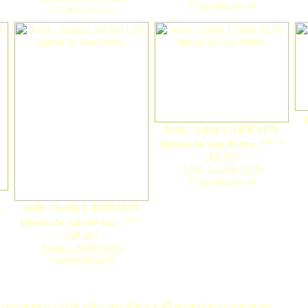
Comentarios: 0
Comentarios: 0
T
Astiz / Astitz LARRAUN.
nuevo
Iglesia de San Pedro.
(
MCM
)
Astitz LARRAUN
Comentarios: 0
.
Astiz / Astitz LARRAUN.
o
nuevo
Iglesia de San Pedro.
(
MCM
)
Astitz LARRAUN
Comentarios: 0
registrado(s) (0 de ellos invisibles) y
43
invitado(s) conectados.