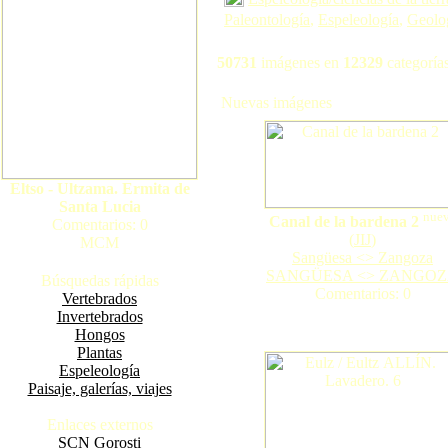
Paleontología
,
Espeleología
,
Geolo
50731
imágenes en
12329
categorías
Nuevas imágenes
Eltso - Ultzama. Ermita de
Santa Lucia
nue
Canal de la bardena 2
Comentarios: 0
(
JIJ
)
MCM
Sangüesa <> Zangoza
SANGÜESA <> ZANGO
Búsquedas rápidas
Comentarios: 0
Vertebrados
Invertebrados
Hongos
Plantas
Espeleología
Paisaje, galerías, viajes
Enlaces externos
SCN Gorosti