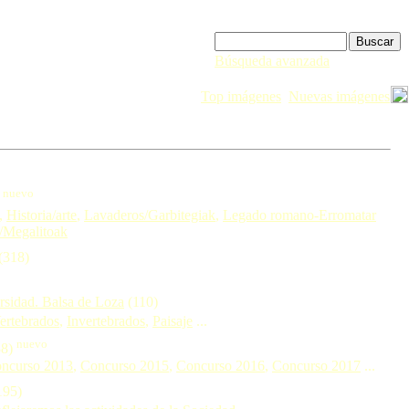
Búsqueda avanzada
Top imágenes
Nuevas imágenes
nuevo
)
,
Historia/arte
,
Lavaderos/Garbitegiak
,
Legado romano-Erromatar
/Megalitoak
(318)
ersidad. Balsa de Loza
(110)
ertebrados
,
Invertebrados
,
Paisaje
...
nuevo
38)
ncurso 2013
,
Concurso 2015
,
Concurso 2016
,
Concurso 2017
...
195)