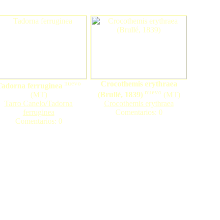
nuevo
Crocothemis erythraea
adorna ferruginea
nuevo
(
MT
)
(Brullé, 1839)
(
MT
)
Tarro Canelo/Tadorna
Crocothemis erythraea
ferruginea
Comentarios: 0
Comentarios: 0