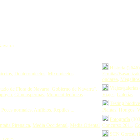
Navarra
Historia
(2646
icetos
,
Deuteromicetos
,
Mixomicetos
Ermitas/Basaelizak
ondarea
,
Megalitos
Viajes/galerías
ado de Flora de Navarra. Gobierno de Navarra".
ophyta
,
Gimnospermas
,
Monocotiledóneas
...
Viajes
,
Galerías
Testing biodiv
,
Peces normales
,
Anfibios
,
Reptiles
...
Plantas
,
Hongos
,
V
Fotografía
(30
taña Pirenaica
,
Media Occidental
,
Media Oriental
Concurso 2011
,
Co
SCN Gorosti
(
a
(397)