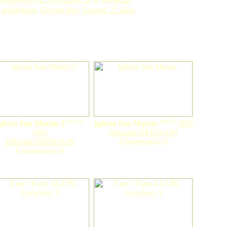
eflejaremos las actividades de la Sociedad
 aquifolium
,
Gorosti hoy
,
Gorosti. 25 años
nuevo
nuevo
glesia San Martín 2
Iglesia San Martín
(
JIJ
)
(
JIJ
)
Orísoain ORÍSOAIN
Orísoain ORÍSOAIN
Comentarios: 0
Comentarios: 0