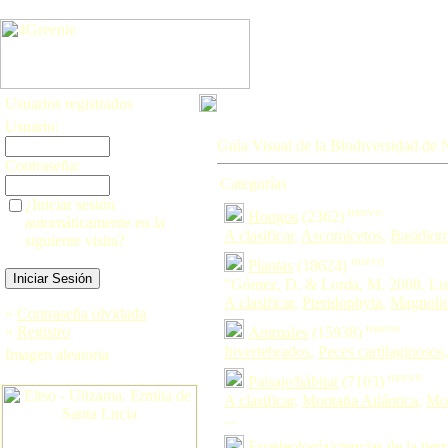
Usuarios registrados
Usuario:
Guía Visual de la Biodiversidad de 
Contraseña:
Categorías
¿Iniciar sesión
nuevo
Hongos
(2362)
automáticamente en la
A clasificar
,
Ascomicetos
,
Basidiom
siguiente visita?
nuevo
Plantas
(18624)
"Gómez, D. & Lorda, M. 2008. List
A clasificar
,
Pteridophyta
,
Magnoli
»
Contraseña olvidada
nuevo
»
Registro
Animales
(15938)
Invertebrados
,
Peces cartilaginosos
Imagen aleatoria
nuevo
Paisaje/hábitat
(7103)
A clasificar
,
Montaña Atlántica
,
Mon
...
Espeleología/ciencias de la tierr