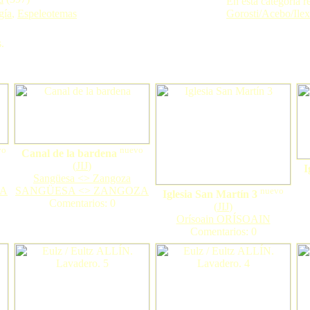
En esta categoría r
gía
,
Espeleotemas
Gorosti/Acebo/Ilex
.
vo
nuevo
Canal de la bardena
(
JIJ
)
I
Sangüesa <> Zangoza
ZA
SANGÜESA <> ZANGOZA
nuevo
Iglesia San Martín 3
Comentarios: 0
(
JIJ
)
Orísoain ORÍSOAIN
Comentarios: 0