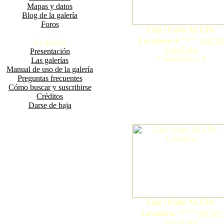
Mapas y datos
Blog de la galería
Foros
Eulz / Eultz ALLÍN.
nuevo
Lavadero. 6
(
MCM
La galería
Eulz/Eultz
Presentación
Comentarios: 0
Las galerías
Manual de uso de la galería
Preguntas frecuentes
Cómo buscar y suscribirse
Créditos
Darse de baja
Eulz / Eultz ALLÍN.
nuevo
Lavadero.
(
MCM
)
Eulz/Eultz