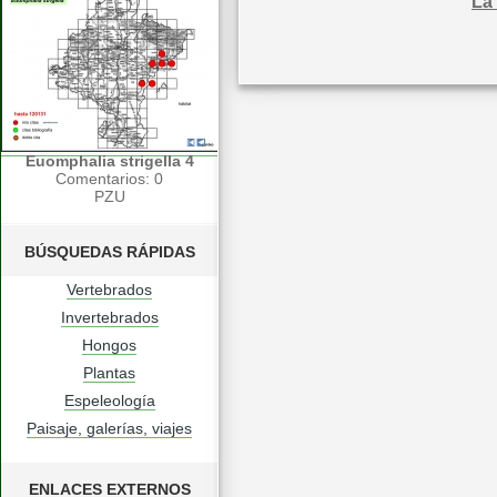
La
Euomphalia strigella 4
Comentarios: 0
PZU
BÚSQUEDAS RÁPIDAS
Vertebrados
Invertebrados
Hongos
Plantas
Espeleología
Paisaje, galerías, viajes
ENLACES EXTERNOS