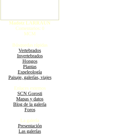
Madotz LARRAUN
Comentarios: 0
MCM
Búsquedas rápidas
Vertebrados
Invertebrados
Hongos
Plantas
Espeleología
Paisaje, galerías, viajes
Enlaces externos
SCN Gorosti
Mapas y datos
Blog de la galería
Foros
La galería
Presentación
Las galerías