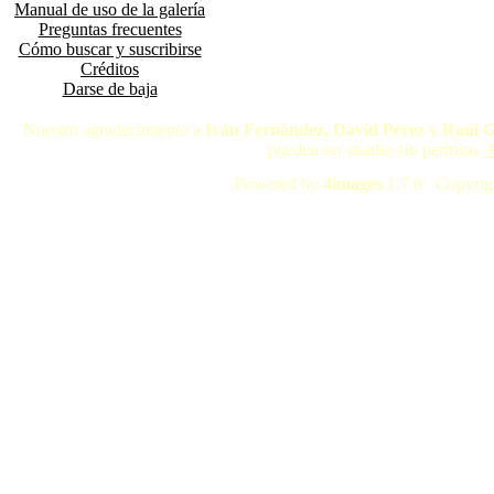
Manual de uso de la galería
Preguntas frecuentes
Cómo buscar y suscribirse
Créditos
Darse de baja
Nuestro agradecimiento a
Iván Fernández, David Pérez y Raúl 
pueden ser usadas sin permiso.
A
Powered by
4images
1.7.6 Copyrig