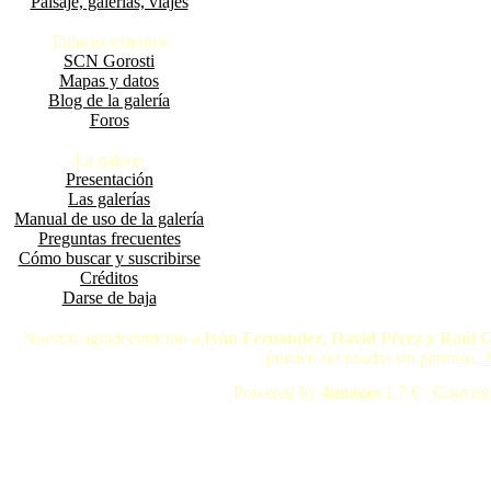
Paisaje, galerías, viajes
Enlaces externos
SCN Gorosti
Mapas y datos
Blog de la galería
Foros
La galería
Presentación
Las galerías
Manual de uso de la galería
Preguntas frecuentes
Cómo buscar y suscribirse
Créditos
Darse de baja
Nuestro agradecimiento a
Iván Fernández, David Pérez y Raúl 
pueden ser usadas sin permiso.
A
Powered by
4images
1.7.6 Copyrig