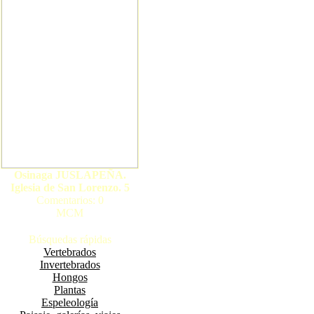
Osinaga JUSLAPEÑA.
Iglesia de San Lorenzo. 5
Comentarios: 0
MCM
Búsquedas rápidas
Vertebrados
Invertebrados
Hongos
Plantas
Espeleología