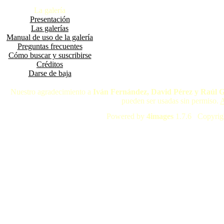
La galería
Presentación
Las galerías
Manual de uso de la galería
Preguntas frecuentes
Cómo buscar y suscribirse
Créditos
Darse de baja
Nuestro agradecimiento a
Iván Fernández, David Pérez y Raúl 
pueden ser usadas sin permiso.
A
Powered by
4images
1.7.6 Copyrig