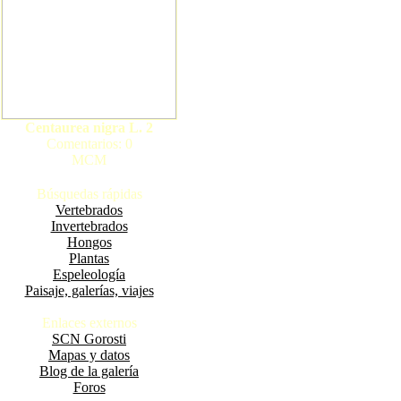
Centaurea nigra L. 2
Comentarios: 0
MCM
Búsquedas rápidas
Vertebrados
Invertebrados
Hongos
Plantas
Espeleología
Paisaje, galerías, viajes
Enlaces externos
SCN Gorosti
Mapas y datos
Blog de la galería
Foros