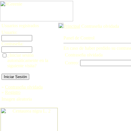
Usuarios registrados
Principal
Contraseña olvidada
Usuario:
Panel de Control
Contraseña:
En caso de haber perdido su contraseñ
Contraseña olvidada
¿Iniciar sesión
automáticamente en la
Correo:
siguiente visita?
»
Contraseña olvidada
»
Registro
Imagen aleatoria