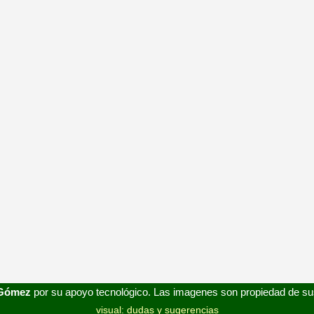
 Gómez
por su apoyo tecnológico. Las imagenes son propiedad de su
visual: dudas y sugerencias