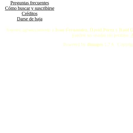
Preguntas frecuentes
Cómo buscar y suscribirse
Créditos
Darse de baja
Nuestro agradecimiento a
Iván Fernández, David Pérez y Raúl 
pueden ser usadas sin permiso.
A
Powered by
4images
1.7.6 Copyrig