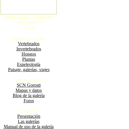
Unai Larraya Carabantes
Comentarios: 0
gorosti
Búsquedas rápidas
Vertebrados
Invertebrados
Hongos
Plantas
Espeleología
Paisaje, galerías, viajes
Enlaces externos
SCN Gorosti
Mapas y datos
Blog de la galería
Foros
La galería
Presentación
Las galerías
Manual de uso de la galería