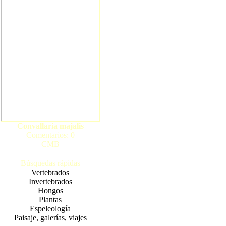
Convallaria majalis
Comentarios: 0
CMB
Búsquedas rápidas
Vertebrados
Invertebrados
Hongos
Plantas
Espeleología
Paisaje, galerías, viajes