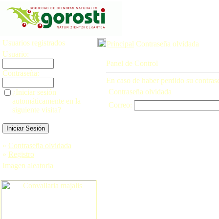
Usuarios registrados
Principal
Contraseña olvidada
Usuario:
Panel de Control
Contraseña:
En caso de haber perdido su contraseñ
Contraseña olvidada
¿Iniciar sesión
automáticamente en la
Correo:
siguiente visita?
»
Contraseña olvidada
»
Registro
Imagen aleatoria