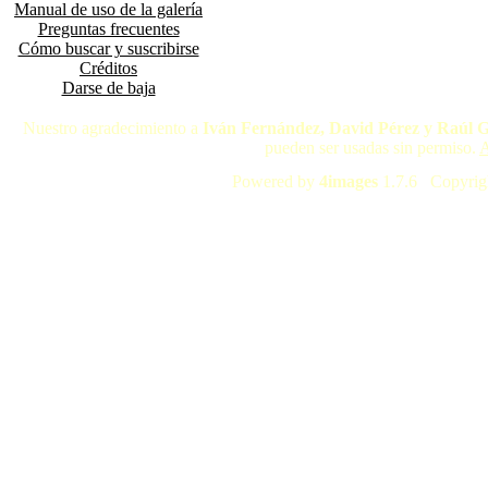
Manual de uso de la galería
Preguntas frecuentes
Cómo buscar y suscribirse
Créditos
Darse de baja
Nuestro agradecimiento a
Iván Fernández, David Pérez y Raúl 
pueden ser usadas sin permiso.
A
Powered by
4images
1.7.6 Copyrig