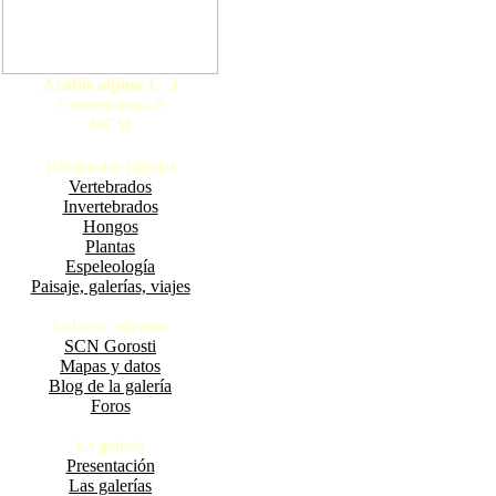
Arabis alpina L. 3
Comentarios: 0
MCM
Búsquedas rápidas
Vertebrados
Invertebrados
Hongos
Plantas
Espeleología
Paisaje, galerías, viajes
Enlaces externos
SCN Gorosti
Mapas y datos
Blog de la galería
Foros
La galería
Presentación
Las galerías