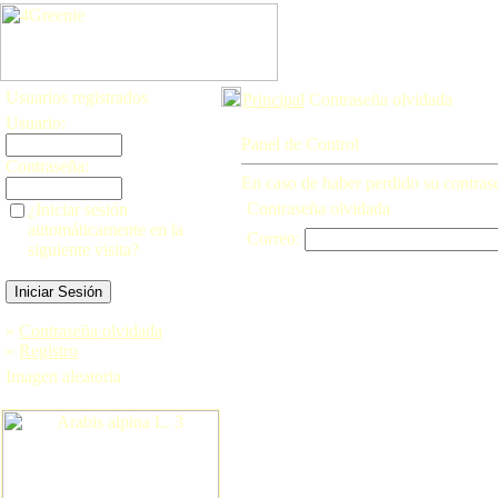
Usuarios registrados
Principal
Contraseña olvidada
Usuario:
Panel de Control
Contraseña:
En caso de haber perdido su contraseñ
Contraseña olvidada
¿Iniciar sesión
automáticamente en la
Correo:
siguiente visita?
»
Contraseña olvidada
»
Registro
Imagen aleatoria