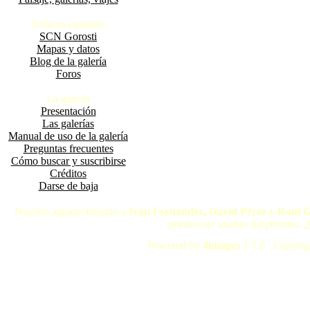
Enlaces externos
SCN Gorosti
Mapas y datos
Blog de la galería
Foros
La galería
Presentación
Las galerías
Manual de uso de la galería
Preguntas frecuentes
Cómo buscar y suscribirse
Créditos
Darse de baja
Nuestro agradecimiento a
Iván Fernández, David Pérez y Raúl 
pueden ser usadas sin permiso.
A
Powered by
4images
1.7.6 Copyrig