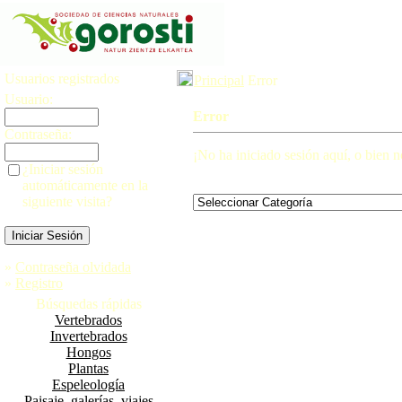
Usuarios registrados
Principal
Error
Usuario:
Error
Contraseña:
¡No ha iniciado sesión aquí, o bien no
¿Iniciar sesión
automáticamente en la
siguiente visita?
»
Contraseña olvidada
»
Registro
Búsquedas rápidas
Vertebrados
Invertebrados
Hongos
Plantas
Espeleología
Paisaje, galerías, viajes