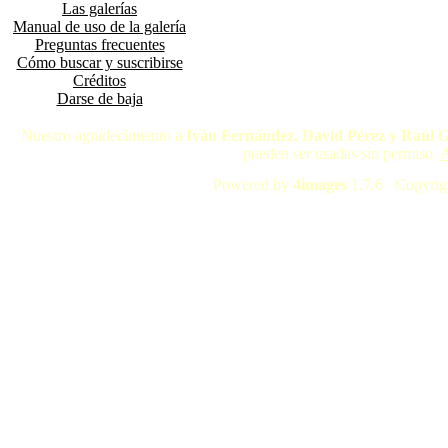
Las galerías
Manual de uso de la galería
Preguntas frecuentes
Cómo buscar y suscribirse
Créditos
Darse de baja
Nuestro agradecimiento a
Iván Fernández, David Pérez y Raúl 
pueden ser usadas sin permiso.
A
Powered by
4images
1.7.6 Copyrig