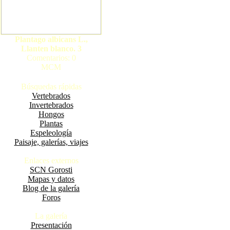
Plantago albicans L.,
Llanten blanco. 3
Comentarios: 0
MCM
Búsquedas rápidas
Vertebrados
Invertebrados
Hongos
Plantas
Espeleología
Paisaje, galerías, viajes
Enlaces externos
SCN Gorosti
Mapas y datos
Blog de la galería
Foros
La galería
Presentación