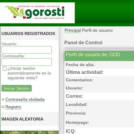
Principal
Perfil de usuario
USUARIOS REGISTRADOS
Panel de Control
Usuario:
Perfil de usuario de: GOD
Contraseña:
Fecha de alta:
¿Iniciar sesión
Última actividad:
automáticamente en la
siguiente visita?
Comentarios:
Usuario:
Correo:
»
Contraseña olvidada
Localidad:
»
Registro
Provincia:
IMAGEN ALEATORIA
Homepage:
ICQ: