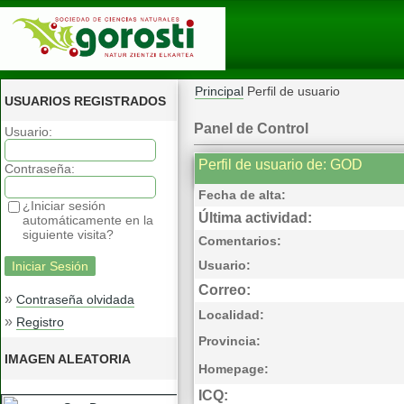
Principal
Perfil de usuario
USUARIOS REGISTRADOS
Panel de Control
Usuario:
Perfil de usuario de: GOD
Contraseña:
Fecha de alta:
¿Iniciar sesión
Última actividad:
automáticamente en la
siguiente visita?
Comentarios:
Usuario:
Correo:
»
Contraseña olvidada
Localidad:
»
Registro
Provincia:
IMAGEN ALEATORIA
Homepage:
ICQ: