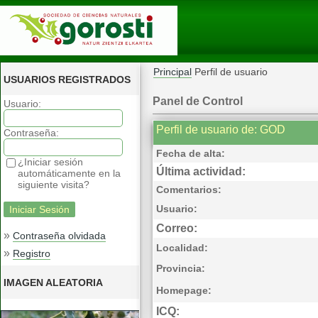
Principal
Perfil de usuario
USUARIOS REGISTRADOS
Panel de Control
Usuario:
Perfil de usuario de: GOD
Contraseña:
Fecha de alta:
¿Iniciar sesión
Última actividad:
automáticamente en la
siguiente visita?
Comentarios:
Usuario:
Correo:
»
Contraseña olvidada
Localidad:
»
Registro
Provincia:
IMAGEN ALEATORIA
Homepage:
ICQ: