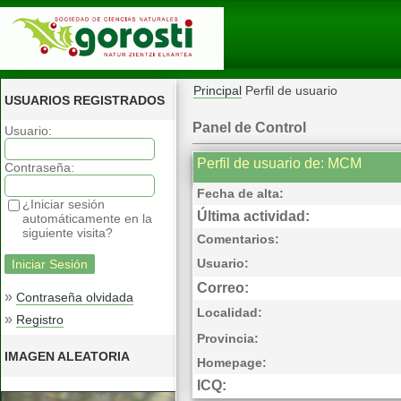
Principal
Perfil de usuario
USUARIOS REGISTRADOS
Panel de Control
Usuario:
Perfil de usuario de: MCM
Contraseña:
Fecha de alta:
¿Iniciar sesión
Última actividad:
automáticamente en la
siguiente visita?
Comentarios:
Usuario:
Correo:
»
Contraseña olvidada
Localidad:
»
Registro
Provincia:
IMAGEN ALEATORIA
Homepage:
ICQ: