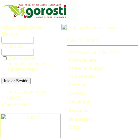
Usuarios registrados
Principal
Perfil de usuario
Usuario:
Panel de Control
Contraseña:
Perfil de usuario de: MCM
¿Iniciar sesión
Fecha de alta:
automáticamente en la
Última actividad:
siguiente visita?
Comentarios:
Usuario:
»
Contraseña olvidada
Correo:
»
Registro
Localidad:
Imagen aleatoria
Provincia:
Homepage:
ICQ: