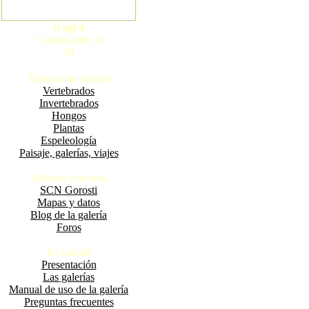
Iragi 4
Comentarios: 0
JIJ
Búsquedas rápidas
Vertebrados
Invertebrados
Hongos
Plantas
Espeleología
Paisaje, galerías, viajes
Enlaces externos
SCN Gorosti
Mapas y datos
Blog de la galería
Foros
La galería
Presentación
Las galerías
Manual de uso de la galería
Preguntas frecuentes