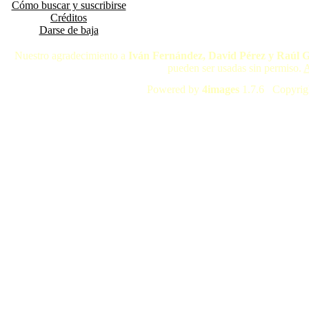
Cómo buscar y suscribirse
Créditos
Darse de baja
Nuestro agradecimiento a
Iván Fernández, David Pérez y Raúl 
pueden ser usadas sin permiso.
A
Powered by
4images
1.7.6 Copyrig