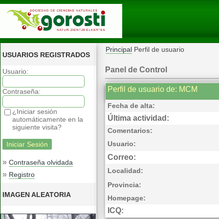
Principal
Perfil de usuario
USUARIOS REGISTRADOS
Panel de Control
Usuario:
Perfil de usuario de: MCM
Contraseña:
Fecha de alta:
¿Iniciar sesión
Última actividad:
automáticamente en la
siguiente visita?
Comentarios:
Usuario:
Correo:
»
Contraseña olvidada
Localidad:
»
Registro
Provincia:
IMAGEN ALEATORIA
Homepage:
ICQ: