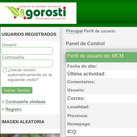
Principal
Perfil de usuario
USUARIOS REGISTRADOS
Panel de Control
Usuario:
Perfil de usuario de: MCM
Contraseña:
Fecha de alta:
¿Iniciar sesión
Última actividad:
automáticamente en la
siguiente visita?
Comentarios:
Usuario:
Correo:
»
Contraseña olvidada
Localidad:
»
Registro
Provincia:
IMAGEN ALEATORIA
Homepage:
ICQ: