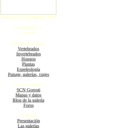
Concurso de Fotografí­a 2019
7
Comentarios: 0
gorosti
Búsquedas rápidas
Vertebrados
Invertebrados
Hongos
Plantas
Espeleología
Paisaje, galerías, viajes
Enlaces externos
SCN Gorosti
Mapas y datos
Blog de la galería
Foros
La galería
Presentación
Las galerías