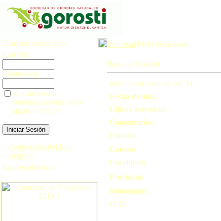
Usuarios registrados
Principal
Perfil de usuario
Usuario:
Panel de Control
Contraseña:
Perfil de usuario de: MCM
¿Iniciar sesión
Fecha de alta:
automáticamente en la
Última actividad:
siguiente visita?
Comentarios:
Usuario:
»
Contraseña olvidada
Correo:
»
Registro
Localidad:
Imagen aleatoria
Provincia:
Homepage:
ICQ: