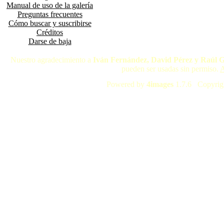
Manual de uso de la galería
Preguntas frecuentes
Cómo buscar y suscribirse
Créditos
Darse de baja
Nuestro agradecimiento a
Iván Fernández, David Pérez y Raúl 
pueden ser usadas sin permiso.
A
Powered by
4images
1.7.6 Copyrig