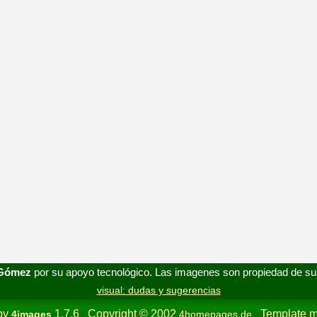
 Gómez
por su apoyo tecnológico. Las imagenes son propiedad de su
visual: dudas y sugerencias
by
1.7.6 Copyright © 2002
Template m
4images
4homepages.de