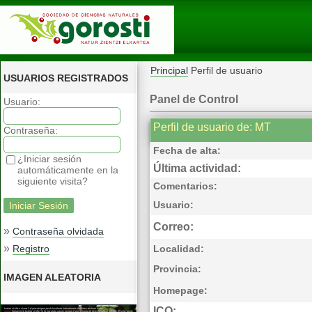
Principal
Perfil de usuario
USUARIOS REGISTRADOS
Panel de Control
Usuario:
Perfil de usuario de: MT
Contraseña:
Fecha de alta:
¿Iniciar sesión
Última actividad:
automáticamente en la
siguiente visita?
Comentarios:
Usuario:
Correo:
»
Contraseña olvidada
»
Registro
Localidad:
Provincia:
IMAGEN ALEATORIA
Homepage:
ICQ: