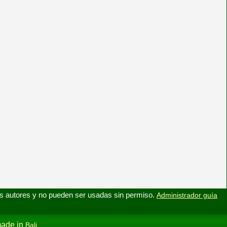
s autores y no pueden ser usadas sin permiso.
Administrador guía
ade in
Bali