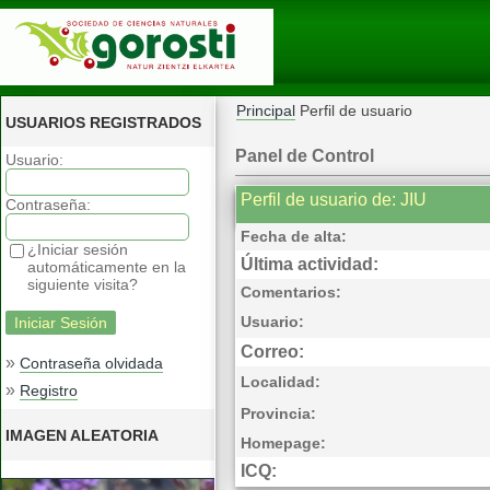
Principal
Perfil de usuario
USUARIOS REGISTRADOS
Panel de Control
Usuario:
Perfil de usuario de: JIU
Contraseña:
Fecha de alta:
¿Iniciar sesión
Última actividad:
automáticamente en la
siguiente visita?
Comentarios:
Usuario:
Correo:
»
Contraseña olvidada
Localidad:
»
Registro
Provincia:
IMAGEN ALEATORIA
Homepage:
ICQ: