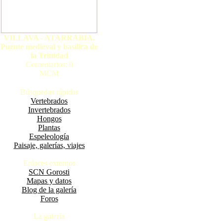
VILLAVA - ATARRABIA.
Puente medieval y basílica de
la Trinidad
Comentarios: 0
MCM
Búsquedas rápidas
Vertebrados
Invertebrados
Hongos
Plantas
Espeleología
Paisaje, galerías, viajes
Enlaces externos
SCN Gorosti
Mapas y datos
Blog de la galería
Foros
La galería