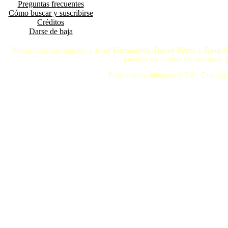
Preguntas frecuentes
Cómo buscar y suscribirse
Créditos
Darse de baja
Nuestro agradecimiento a
Iván Fernández, David Pérez y Raúl 
pueden ser usadas sin permiso.
A
Powered by
4images
1.7.6 Copyrig