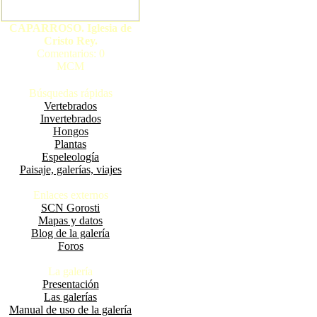
CAPARROSO. Iglesia de
Cristo Rey.
Comentarios: 0
MCM
Búsquedas rápidas
Vertebrados
Invertebrados
Hongos
Plantas
Espeleología
Paisaje, galerías, viajes
Enlaces externos
SCN Gorosti
Mapas y datos
Blog de la galería
Foros
La galería
Presentación
Las galerías
Manual de uso de la galería