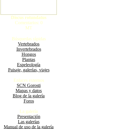
Discus rotundatus
Comentarios: 0
MT
Búsquedas rápidas
Vertebrados
Invertebrados
Hongos
Plantas
Espeleología
Paisaje, galerías, viajes
Enlaces externos
SCN Gorosti
Mapas y datos
Blog de la galería
Foros
La galería
Presentación
Las galerías
Manual de uso de la galería