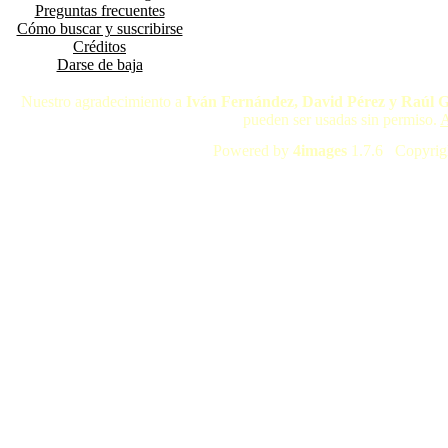
Preguntas frecuentes
Cómo buscar y suscribirse
Créditos
Darse de baja
Nuestro agradecimiento a
Iván Fernández, David Pérez y Raúl 
pueden ser usadas sin permiso.
A
Powered by
4images
1.7.6 Copyrig