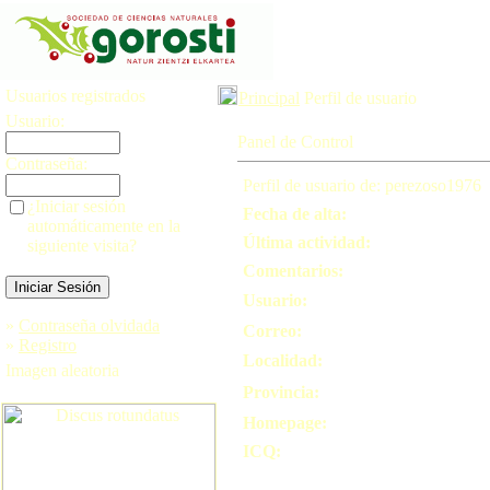
Usuarios registrados
Principal
Perfil de usuario
Usuario:
Panel de Control
Contraseña:
Perfil de usuario de: perezoso1976
¿Iniciar sesión
Fecha de alta:
automáticamente en la
Última actividad:
siguiente visita?
Comentarios:
Usuario:
»
Contraseña olvidada
Correo:
»
Registro
Localidad:
Imagen aleatoria
Provincia:
Homepage:
ICQ: