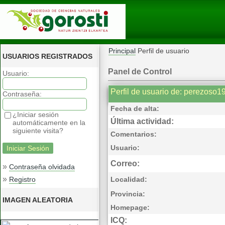
Principal
Perfil de usuario
USUARIOS REGISTRADOS
Panel de Control
Usuario:
Perfil de usuario de: perezoso1
Contraseña:
Fecha de alta:
¿Iniciar sesión
Última actividad:
automáticamente en la
siguiente visita?
Comentarios:
Usuario:
Correo:
»
Contraseña olvidada
»
Registro
Localidad:
Provincia:
IMAGEN ALEATORIA
Homepage:
ICQ: