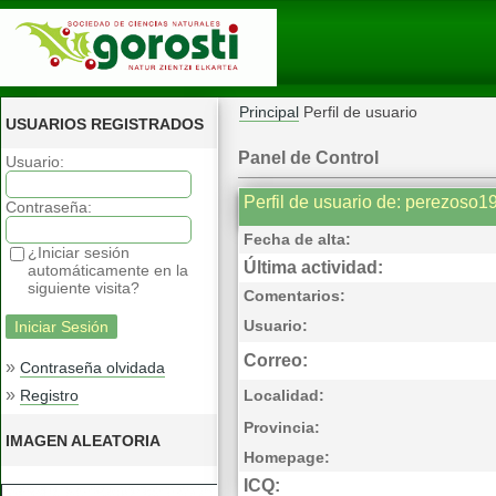
Principal
Perfil de usuario
USUARIOS REGISTRADOS
Panel de Control
Usuario:
Perfil de usuario de: perezoso1
Contraseña:
Fecha de alta:
¿Iniciar sesión
Última actividad:
automáticamente en la
siguiente visita?
Comentarios:
Usuario:
Correo:
»
Contraseña olvidada
»
Registro
Localidad:
Provincia:
IMAGEN ALEATORIA
Homepage:
ICQ: