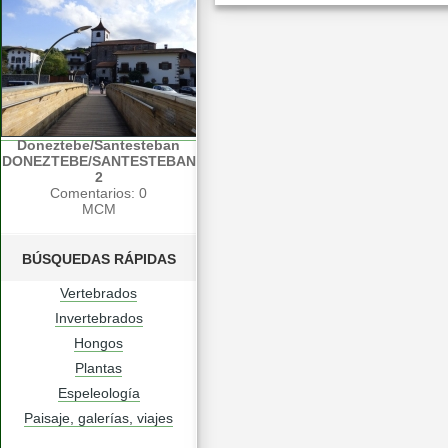
Doneztebe/Santesteban
DONEZTEBE/SANTESTEBAN
2
Comentarios: 0
MCM
BÚSQUEDAS RÁPIDAS
Vertebrados
Invertebrados
Hongos
Plantas
Espeleología
Paisaje, galerías, viajes