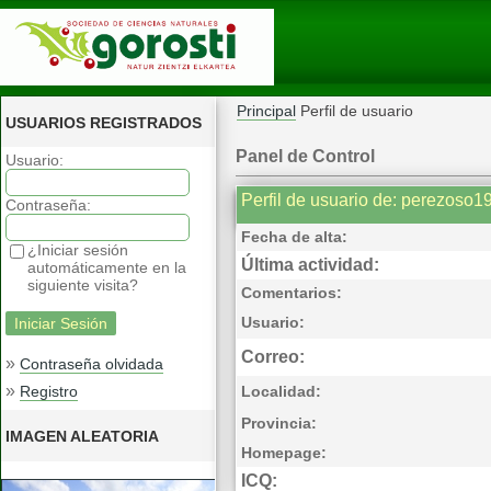
Principal
Perfil de usuario
USUARIOS REGISTRADOS
Panel de Control
Usuario:
Perfil de usuario de: perezoso1
Contraseña:
Fecha de alta:
¿Iniciar sesión
Última actividad:
automáticamente en la
siguiente visita?
Comentarios:
Usuario:
Correo:
»
Contraseña olvidada
»
Registro
Localidad:
Provincia:
IMAGEN ALEATORIA
Homepage:
ICQ: