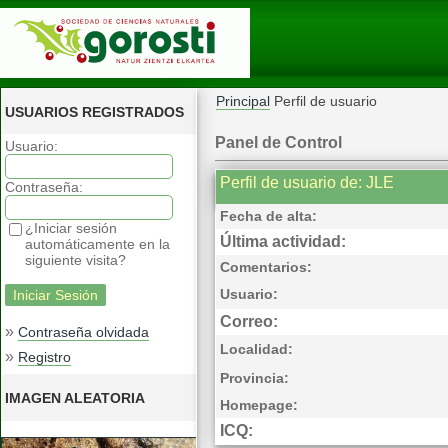
Principal
Perfil de usuario
USUARIOS REGISTRADOS
Panel de Control
Usuario:
Perfil de usuario de: JLE
Contraseña:
Fecha de alta:
¿Iniciar sesión
Última actividad:
automáticamente en la
siguiente visita?
Comentarios:
Usuario:
Correo:
»
Contraseña olvidada
Localidad:
»
Registro
Provincia:
IMAGEN ALEATORIA
Homepage:
ICQ: