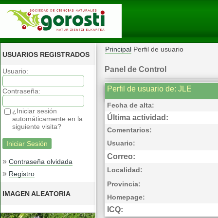
Principal
Perfil de usuario
USUARIOS REGISTRADOS
Panel de Control
Usuario:
Perfil de usuario de: JLE
Contraseña:
Fecha de alta:
¿Iniciar sesión
Última actividad:
automáticamente en la
siguiente visita?
Comentarios:
Usuario:
Correo:
»
Contraseña olvidada
Localidad:
»
Registro
Provincia:
IMAGEN ALEATORIA
Homepage:
ICQ: