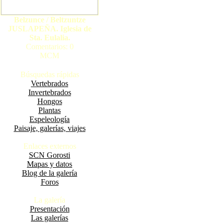
Belzunce / Beltzuntze
JUSLAPEÑA. Iglesia de
Sta. Eulalia.
Comentarios: 0
MCM
Búsquedas rápidas
Vertebrados
Invertebrados
Hongos
Plantas
Espeleología
Paisaje, galerías, viajes
Enlaces externos
SCN Gorosti
Mapas y datos
Blog de la galería
Foros
La galería
Presentación
Las galerías