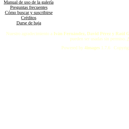
Manual de uso de la galería
Preguntas frecuentes
Cómo buscar y suscribirse
Créditos
Darse de baja
Nuestro agradecimiento a
Iván Fernández, David Pérez y Raúl 
pueden ser usadas sin permiso.
A
Powered by
4images
1.7.6 Copyrig