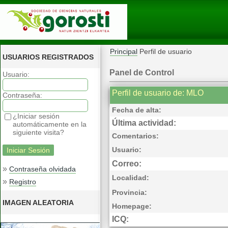
Principal
Perfil de usuario
USUARIOS REGISTRADOS
Panel de Control
Usuario:
Perfil de usuario de: MLO
Contraseña:
Fecha de alta:
¿Iniciar sesión
Última actividad:
automáticamente en la
siguiente visita?
Comentarios:
Usuario:
Correo:
»
Contraseña olvidada
Localidad:
»
Registro
Provincia:
IMAGEN ALEATORIA
Homepage:
ICQ: