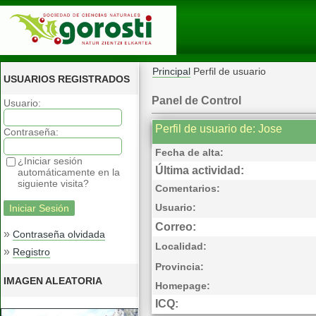
Principal
Perfil de usuario
USUARIOS REGISTRADOS
Panel de Control
Usuario:
Perfil de usuario de: Jose
Contraseña:
Fecha de alta:
¿Iniciar sesión
Última actividad:
automáticamente en la
siguiente visita?
Comentarios:
Usuario:
Correo:
»
Contraseña olvidada
Localidad:
»
Registro
Provincia:
IMAGEN ALEATORIA
Homepage:
ICQ: