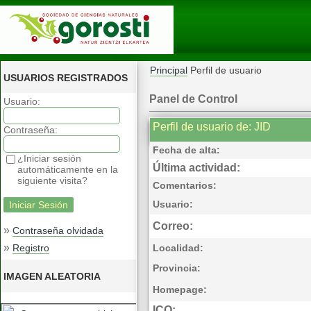
Principal
Perfil de usuario
USUARIOS REGISTRADOS
Panel de Control
Usuario:
Perfil de usuario de: JID
Contraseña:
Fecha de alta:
¿Iniciar sesión
Última actividad:
automáticamente en la
siguiente visita?
Comentarios:
Usuario:
Correo:
»
Contraseña olvidada
»
Registro
Localidad:
Provincia:
IMAGEN ALEATORIA
Homepage:
ICQ: