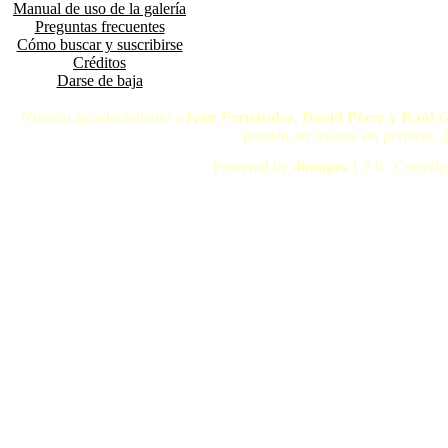
Manual de uso de la galería
Preguntas frecuentes
Cómo buscar y suscribirse
Créditos
Darse de baja
Nuestro agradecimiento a
Iván Fernández, David Pérez y Raúl 
pueden ser usadas sin permiso.
A
Powered by
4images
1.7.6 Copyrig