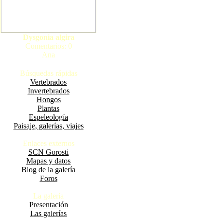
Dysgonia algira
Comentarios: 0
Ana
Búsquedas rápidas
Vertebrados
Invertebrados
Hongos
Plantas
Espeleología
Paisaje, galerías, viajes
Enlaces externos
SCN Gorosti
Mapas y datos
Blog de la galería
Foros
La galería
Presentación
Las galerías