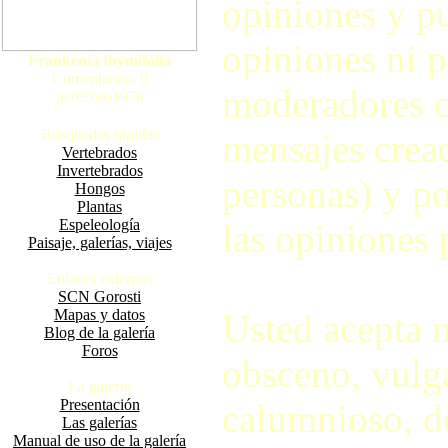
opiniones y pu
opiniones ni p
Frankenia thymifolia
Comentarios: 0
moderadores o
perezoso1976
Búsquedas rápidas
mensajes crea
Vertebrados
Invertebrados
personas) y po
Hongos
Plantas
Espeleología
las opiniones 
Paisaje, galerías, viajes
Enlaces externos
SCN Gorosti
Mapas y datos
Usted acepta 
Blog de la galería
Foros
obsceno, vulga
La galería
Presentación
calumnioso, d
Las galerías
Manual de uso de la galería