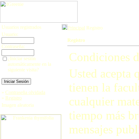
Usuarios registrados
Principal
Registro
Usuario:
Registro
Contraseña:
Condiciones d
¿Iniciar sesión
automáticamente en la
Usted acepta q
siguiente visita?
tienen la facul
»
Contraseña olvidada
cualquier mate
»
Registro
Imagen aleatoria
tiempo más br
mensajes publi